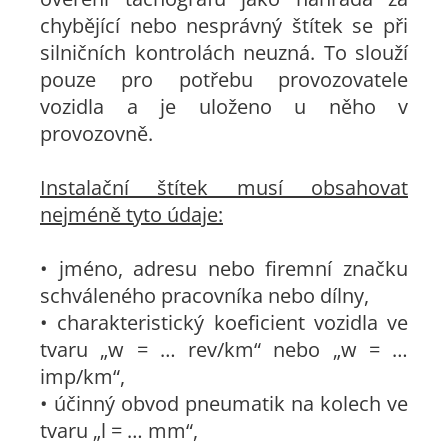
chybějící nebo nesprávný štítek se při
silničních kontrolách neuzná. To slouží
pouze pro potřebu provozovatele
vozidla a je uloženo u něho v
provozovně.
Instalační štítek musí obsahovat
nejméně tyto údaje:
• jméno, adresu nebo firemní značku
schváleného pracovníka nebo dílny,
• charakteristický koeficient vozidla ve
tvaru „w = … rev/km“ nebo „w = …
imp/km“,
• účinný obvod pneumatik na kolech ve
tvaru „l = … mm“,