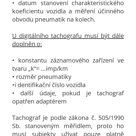
• datum stanovení charakteristického
koeficientu vozidla a měření účinného
obvodu pneumatik na kolech.
U digitálního tachografu musí být dále
doplněn o:
• konstantu záznamového zařízení ve
tvaru „k“= …imp/km
• rozměr pneumatiky
•i dentifikační číslo vozidla
• další údaje, pokud je tachograf
opatřen adaptérem
Tachograf je podle zákona č. 505/1990
Sb. stanoveným měřidlem, proto ho
musí subjekty užívat pouze platně