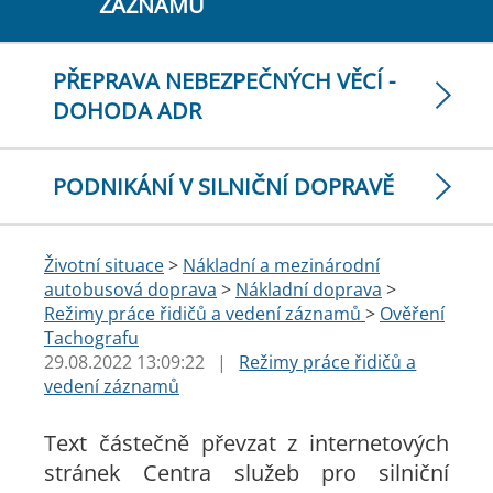
ZÁZNAMŮ
PŘEPRAVA NEBEZPEČNÝCH VĚCÍ -
DOHODA ADR
PODNIKÁNÍ V SILNIČNÍ DOPRAVĚ
Životní situace
>
Nákladní a mezinárodní
autobusová doprava
>
Nákladní doprava
>
Režimy práce řidičů a vedení záznamů
>
Ověření
Tachografu
29.08.2022 13:09:22
|
Režimy práce řidičů a
vedení záznamů
Text částečně převzat z internetových
stránek Centra služeb pro silniční