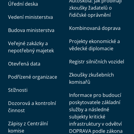
Autoškola: jak probíhají
Úřední deska
zkoušky žadatelů o
řidičské oprávnění
Vedení ministerstva
Kombinovaná doprava
Budova ministerstva
Projekty ekonomické a
Veřejné zakázky a
vědecké diplomacie
nepotřebný majetek
Registr silničních vozidel
Otevřená data
Zkoušky zkušebních
Podřízené organizace
komisařů
Stížnosti
Informace pro budoucí
poskytovatele základní
Dozorová a kontrolní
služby a následné
činnost
subjekty kritické
Zápisy z Centrální
infrastruktury v odvětví
komise
DOPRAVA podle zákona