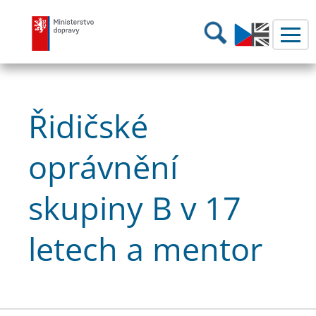
Ministerstvo dopravy
Hledání
Řidičské
oprávnění
skupiny B v 17
letech a mentor