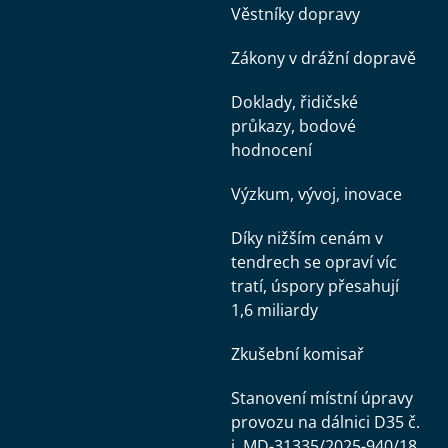
Věstníky dopravy
Zákony v drážní dopravě
Doklady, řidičské
průkazy, bodové
hodnocení
Výzkum, vývoj, inovace
Díky nižším cenám v
tendrech se opraví víc
tratí, úspory přesahují
1,6 miliardy
Zkušební komisař
Stanovení místní úpravy
provozu na dálnici D35 č.
j. MD-31335/2025-940/18