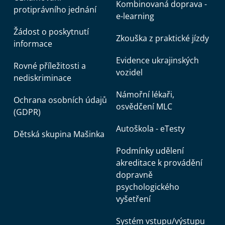
Kombinovaná doprava -
protiprávního jednání
e-learning
Žádost o poskytnutí
Zkouška z praktické jízdy
informace
Evidence ukrajinských
Rovné příležitosti a
vozidel
nediskriminace
Námořní lékaři,
Ochrana osobních údajů
osvědčení MLC
(GDPR)
Autoškola - eTesty
Dětská skupina Mašinka
Podmínky udělení
akreditace k provádění
dopravně
psychologického
vyšetření
Systém vstupu/výstupu