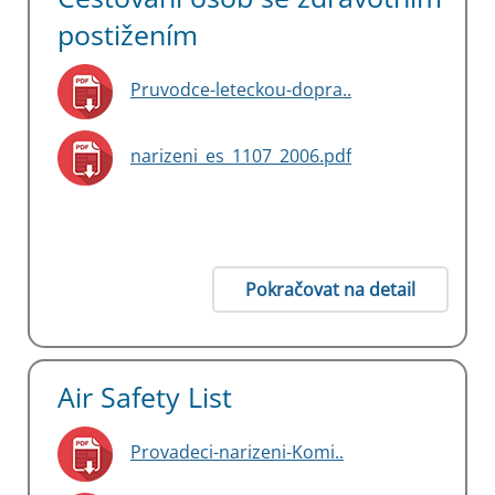
postižením
Pruvodce-leteckou-dopra..
narizeni_es_1107_2006.pdf
Pokračovat na detail
Air Safety List
Provadeci-narizeni-Komi..