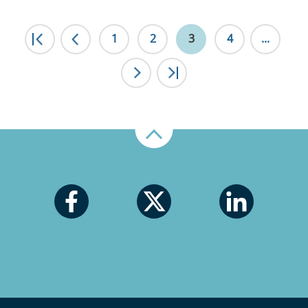
|<
1
<
2
3
4
...
>
>|
Nahoru