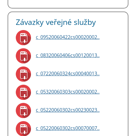
Závazky veřejné služby
c_09520060422cs00020002..
c_08320060406cs00120013..
c_07220060324cs00040013..
c_05320060303cs00020002..
c_05220060302cs00230023..
c_05220060302cs00070007..