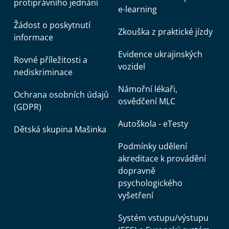
protiprávního jednání
e-learning
Žádost o poskytnutí
Zkouška z praktické jízdy
informace
Evidence ukrajinských
Rovné příležitosti a
vozidel
nediskriminace
Námořní lékaři,
Ochrana osobních údajů
osvědčení MLC
(GDPR)
Autoškola - eTesty
Dětská skupina Mašinka
Podmínky udělení
akreditace k provádění
dopravně
psychologického
vyšetření
Systém vstupu/výstupu