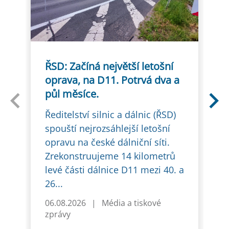
ŘSD: Začíná největší letošní
D
oprava, na D11. Potrvá dva a
2
půl měsíce.
v
ú
Ředitelství silnic a dálnic (ŘSD)
spouští nejrozsáhlejší letošní
Ř
opravu na české dálniční síti.
s
Zrekonstruujeme 14 kilometrů
p
levé části dálnice D11 mezi 40. a
v
26...
P
p
06.08.2026
|
Média a tiskové
zprávy
0