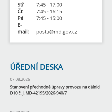
Stř
7:45
-
17:00
Čt
7:45
-
16:15
Pá
7:45
-
15:00
E-
mail:
posta@md.gov.cz
ÚŘEDNÍ DESKA
07.08.2026
Stanovení přechodné úpravy provozu na dálnici
D10 č. j. MD-42195/2026-940/7