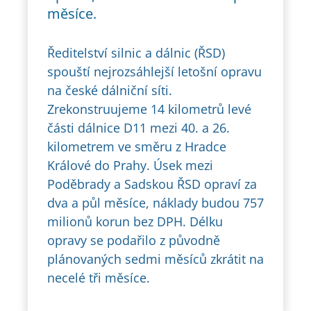
měsíce.
Ředitelství silnic a dálnic (ŘSD)
spouští nejrozsáhlejší letošní opravu
na české dálniční síti.
Zrekonstruujeme 14 kilometrů levé
části dálnice D11 mezi 40. a 26.
kilometrem ve směru z Hradce
Králové do Prahy. Úsek mezi
Poděbrady a Sadskou ŘSD opraví za
dva a půl měsíce, náklady budou 757
milionů korun bez DPH. Délku
opravy se podařilo z původně
plánovaných sedmi měsíců zkrátit na
necelé tři měsíce.