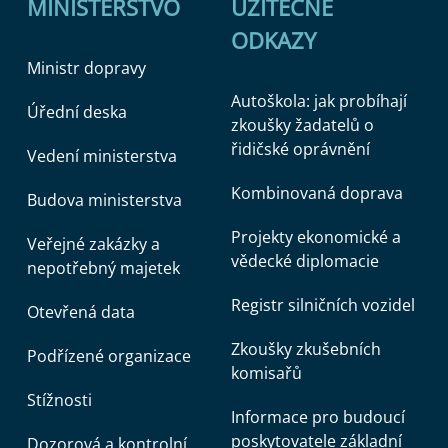
MINISTERSTVO
UŽITEČNÉ
ODKAZY
Ministr dopravy
Autoškola: jak probíhají
Úřední deska
zkoušky žadatelů o
řidičské oprávnění
Vedení ministerstva
Kombinovaná doprava
Budova ministerstva
Projekty ekonomické a
Veřejné zakázky a
vědecké diplomacie
nepotřebný majetek
Registr silničních vozidel
Otevřená data
Zkoušky zkušebních
Podřízené organizace
komisařů
Stížnosti
Informace pro budoucí
poskytovatele základní
Dozorová a kontrolní