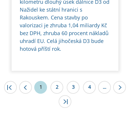
kilometru dlouhý úsek dálnice D3 od
Nažidel ke státní hranici s
Rakouskem. Cena stavby po
valorizaci je zhruba 1,04 miliardy Kč
bez DPH, zhruba 60 procent nákladů
uhradí EU. Celá jihočeská D3 bude
hotová příští rok.
|<
1
<
2
3
4
...
>|