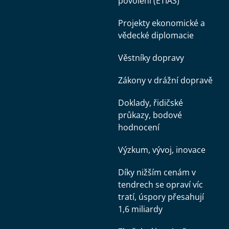
povolení (ETIAS)
Projekty ekonomické a
vědecké diplomacie
Věstníky dopravy
Zákony v drážní dopravě
Doklady, řidičské
průkazy, bodové
hodnocení
Výzkum, vývoj, inovace
Díky nižším cenám v
tendrech se opraví víc
tratí, úspory přesahují
1,6 miliardy