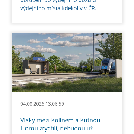
doručení do výdejního boxu či
výdejního místa kdekoliv v ČR.
04.08.2026 13:06:59
Vlaky mezi Kolínem a Kutnou
Horou zrychlí, nebudou už