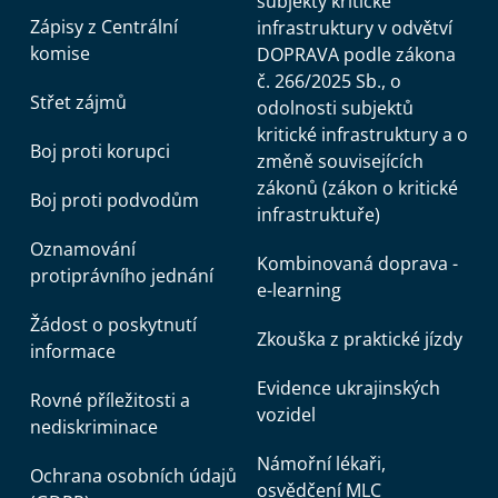
subjekty kritické
Zápisy z Centrální
infrastruktury v odvětví
komise
DOPRAVA podle zákona
č. 266/2025 Sb., o
Střet zájmů
odolnosti subjektů
kritické infrastruktury a o
Boj proti korupci
změně souvisejících
zákonů (zákon o kritické
Boj proti podvodům
infrastruktuře)
Oznamování
Kombinovaná doprava -
protiprávního jednání
e-learning
Žádost o poskytnutí
Zkouška z praktické jízdy
informace
Evidence ukrajinských
Rovné příležitosti a
vozidel
nediskriminace
Námořní lékaři,
Ochrana osobních údajů
osvědčení MLC