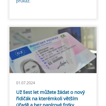
průkaz.
01.07.2024
Už šest let můžete žádat o nový
řidičák na kterémkoli větším
úřadě a bez papírové fotky