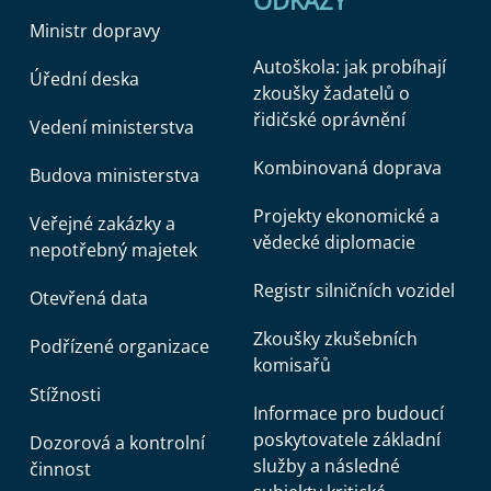
ODKAZY
Ministr dopravy
Autoškola: jak probíhají
Úřední deska
zkoušky žadatelů o
řidičské oprávnění
Vedení ministerstva
Kombinovaná doprava
Budova ministerstva
Projekty ekonomické a
Veřejné zakázky a
vědecké diplomacie
nepotřebný majetek
Registr silničních vozidel
Otevřená data
Zkoušky zkušebních
Podřízené organizace
komisařů
Stížnosti
Informace pro budoucí
poskytovatele základní
Dozorová a kontrolní
služby a následné
činnost