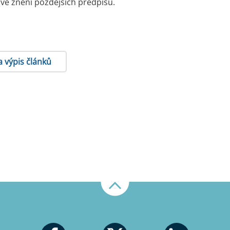
 ve znění pozdějších předpisů.
a výpis článků
Nahoru