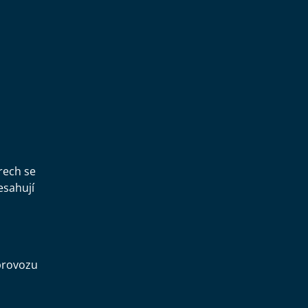
,
rech se
esahují
provozu