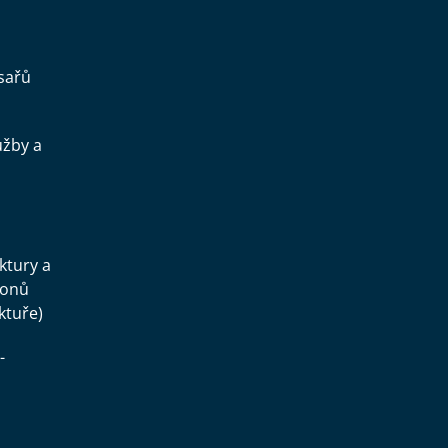
sařů
užby a
.
uktury a
konů
ktuře)
-