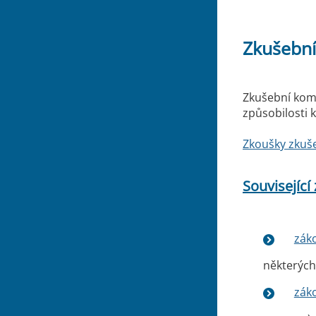
Zkušební
Zkušební kom
způsobilosti 
Zkoušky zkuš
Související
záko
některých
záko