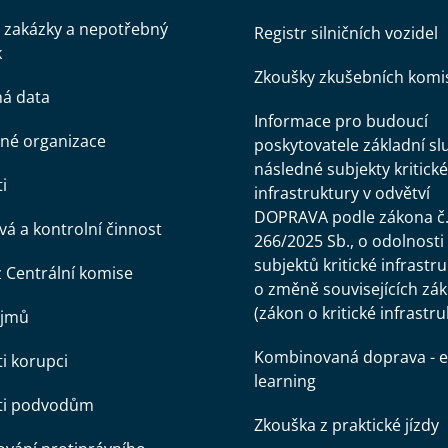
 zakázky a nepotřebný
Registr silničních vozidel
k
Zkoušky zkušebních komi
ná data
Informace pro budoucí
né organizace
poskytovatele základní sl
následné subjekty kritické
i
infrastruktury v odvětví
DOPRAVA podle zákona č
á a kontrolní činnost
266/2025 Sb., o odolnosti
subjektů kritické infrastr
z Centrální komise
o změně souvisejících zá
(zákon o kritické infrastru
ájmů
Kombinovaná doprava - e
ti korupci
learning
oti podvodům
Zkouška z praktické jízdy