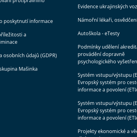
vání protiprávního
Evidence ukrajinských voz
Námořní lékaři, osvědčen
o poskytnutí informace
Autoškola - eTesty
íležitosti a
iminace
Podmínky udělení akredit
provádění dopravně
a osobních údajů (GDPR)
psychologického vyšetřen
skupina Mašinka
Systém vstupu/výstupu (E
Evropský systém pro cest
informace a povolení (ETI
Systém vstupu/výstupu (E
Evropský systém pro cest
informace a povolení (ETI
Projekty ekonomické a v