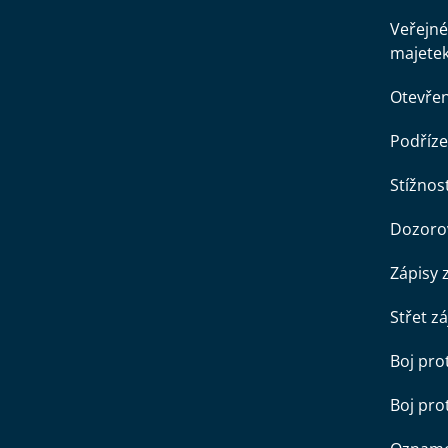
Veřejné
majete
Otevře
Podříze
Stížnost
Dozorov
Zápisy 
Střet z
Boj pro
Boj pr