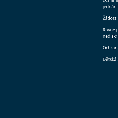
Oznamo
jednání
Žádost 
Rovné př
nediskr
Ochran
Dětská 