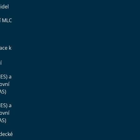
idel
í MLC
ace k
í
ES) a
ovní
AS)
ES) a
ovní
AS)
ědecké