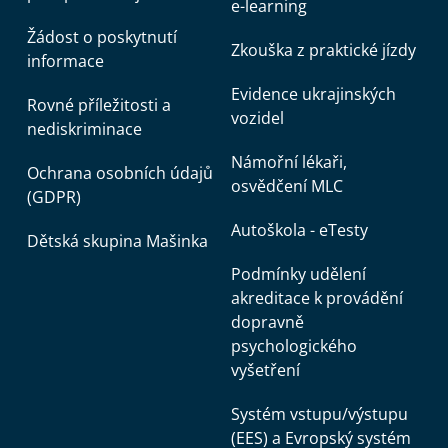
e-learning
Žádost o poskytnutí
Zkouška z praktické jízdy
informace
Evidence ukrajinských
Rovné příležitosti a
vozidel
nediskriminace
Námořní lékaři,
Ochrana osobních údajů
osvědčení MLC
(GDPR)
Autoškola - eTesty
Dětská skupina Mašinka
Podmínky udělení
akreditace k provádění
dopravně
psychologického
vyšetření
Systém vstupu/výstupu
(EES) a Evropský systém