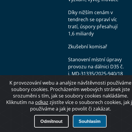
Díky nižším cenám v
tendrech se opraví víc
tratí, úspory přesahují
1,6 miliardy
Zkušební komisař
Stanovení místní úpravy
provozu na dálnici D35 č.
j. MD-31335/2025-940/18
K provozování webu a analýze návštěvnosti používáme
PŘEHLEDNĚ: Novinky v
soubory cookies. Procházením webových stránek jste
dopravě pro rok 2025
srozuměni s tím, jak se soubory cookies nakládáme.
Kliknutím na
odkaz
zjistíte více o souborech cookies, jak 
Neplaťte za
používáme a jak je povolit či zakázat.
elektronickou dálniční
známku víc, než musíte
Odmítnout
Souhlasím