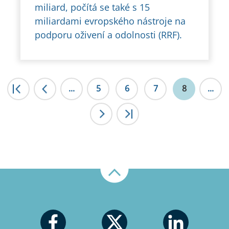
miliard, počítá se také s 15
miliardami evropského nástroje na
podporu oživení a odolnosti (RRF).
|<
...
<
5
6
7
8
...
>
>|
Nahoru