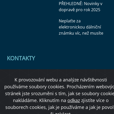
PŘEHLEDNĚ: Novinky v
dopravě pro rok 2025
Neplaťte za
elektronickou dálniční
známku víc, než musíte
KONTAKTY
Ministerstvo dopravy
K provozování webu a analýze návštěvnosti
Úřední deska
používáme soubory cookies. Procházením webový
stránek jste srozuměni s tím, jak se soubory cooki
nakládáme. Kliknutím na
odkaz
zjistíte více o
Copyright © 2026 Ministerstvo dopravy ČR
souborech cookies, jak je používáme a jak je povol