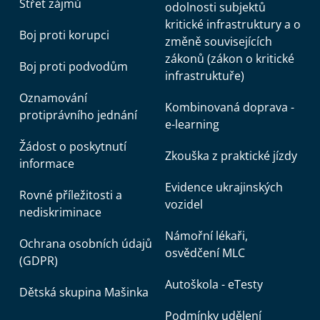
Střet zájmů
odolnosti subjektů
kritické infrastruktury a o
Boj proti korupci
změně souvisejících
zákonů (zákon o kritické
Boj proti podvodům
infrastruktuře)
Oznamování
Kombinovaná doprava -
protiprávního jednání
e-learning
Žádost o poskytnutí
Zkouška z praktické jízdy
informace
Evidence ukrajinských
Rovné příležitosti a
vozidel
nediskriminace
Námořní lékaři,
Ochrana osobních údajů
osvědčení MLC
(GDPR)
Autoškola - eTesty
Dětská skupina Mašinka
Podmínky udělení