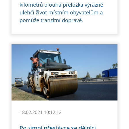
kilometrů dlouhá přeložka výrazně
ulehčí život místním obyvatelům a
pomůže tranzitní dopravě.
18.02.2021 10:12:12
Po zimní přestávce se dělníci