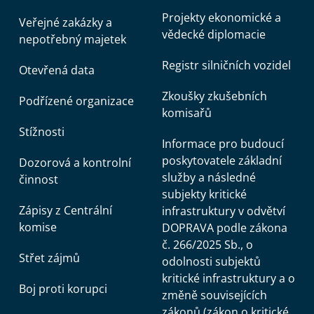
Projekty ekonomické a
Veřejné zakázky a
vědecké diplomacie
nepotřebný majetek
Registr silničních vozidel
Otevřená data
Zkoušky zkušebních
Podřízené organizace
komisařů
Stížnosti
Informace pro budoucí
poskytovatele základní
Dozorová a kontrolní
služby a následné
činnost
subjekty kritické
Zápisy z Centrální
infrastruktury v odvětví
komise
DOPRAVA podle zákona
č. 266/2025 Sb., o
Střet zájmů
odolnosti subjektů
kritické infrastruktury a o
Boj proti korupci
změně souvisejících
zákonů (zákon o kritické