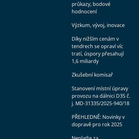
průkazy, bodové
hodnocení
Výzkum, vývoj, inovace
Díky nižším cenám v
tendrech se opraví víc
tratí, úspory přesahují
1,6 miliardy
Zkušební komisař
Stanovení místní úpravy
provozu na dálnici D35 č.
j. MD-31335/2025-940/18
PŘEHLEDNĚ: Novinky v
dopravě pro rok 2025
Neplaťte za