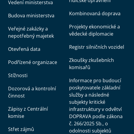
řidičské oprávnění
Vedení ministerstva
Kombinovaná doprava
Budova ministerstva
Projekty ekonomické a
Veřejné zakázky a
vědecké diplomacie
nepotřebný majetek
Registr silničních vozidel
Otevřená data
Zkoušky zkušebních
Podřízené organizace
komisařů
Stížnosti
Informace pro budoucí
poskytovatele základní
Dozorová a kontrolní
služby a následné
činnost
subjekty kritické
Zápisy z Centrální
infrastruktury v odvětví
komise
DOPRAVA podle zákona
č. 266/2025 Sb., o
Střet zájmů
odolnosti subjektů