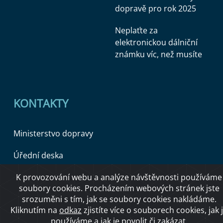
dopravě pro rok 2025
Neplaťte za
elektronickou dálniční
známku víc, než musíte
KONTAKTY
Ministerstvo dopravy
Úřední deska
K provozování webu a analýze návštěvnosti používáme
soubory cookies. Procházením webových stránek jste
Copyright © 2026 Ministerstvo dopravy ČR
srozuměni s tím, jak se soubory cookies nakládáme.
Kliknutím na
odkaz
zjistíte více o souborech cookies, jak 
používáme a jak je povolit či zakázat.