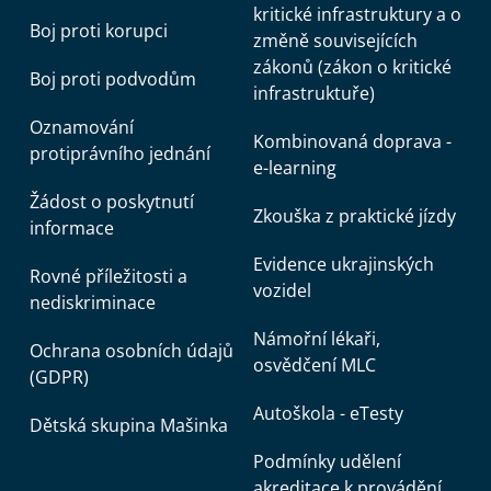
kritické infrastruktury a o
Boj proti korupci
změně souvisejících
zákonů (zákon o kritické
Boj proti podvodům
infrastruktuře)
Oznamování
Kombinovaná doprava -
protiprávního jednání
e-learning
Žádost o poskytnutí
Zkouška z praktické jízdy
informace
Evidence ukrajinských
Rovné příležitosti a
vozidel
nediskriminace
Námořní lékaři,
Ochrana osobních údajů
osvědčení MLC
(GDPR)
Autoškola - eTesty
Dětská skupina Mašinka
Podmínky udělení
akreditace k provádění