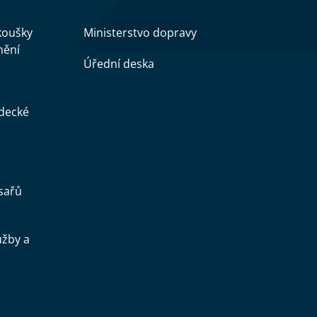
zkoušky
Ministerstvo dopravy
nění
Úřední deska
ědecké
sařů
užby a
.