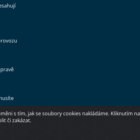
esahují
provozu
opravě
musíte
ěni s tím, jak se soubory cookies nakládáme. Kliknutím na
Copyright © 2026 Ministerstvo dopravy ČR
it či zakázat.
O přístupnosti