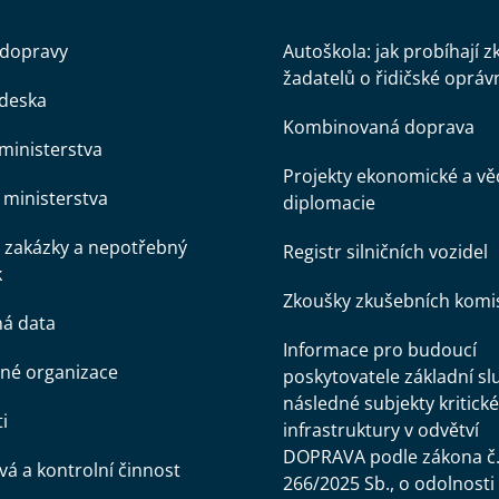
 dopravy
Autoškola: jak probíhají 
žadatelů o řidičské opráv
 deska
Kombinovaná doprava
ministerstva
Projekty ekonomické a v
ministerstva
diplomacie
 zakázky a nepotřebný
Registr silničních vozidel
k
Zkoušky zkušebních komi
ná data
Informace pro budoucí
né organizace
poskytovatele základní sl
následné subjekty kritické
i
infrastruktury v odvětví
DOPRAVA podle zákona č
á a kontrolní činnost
266/2025 Sb., o odolnosti