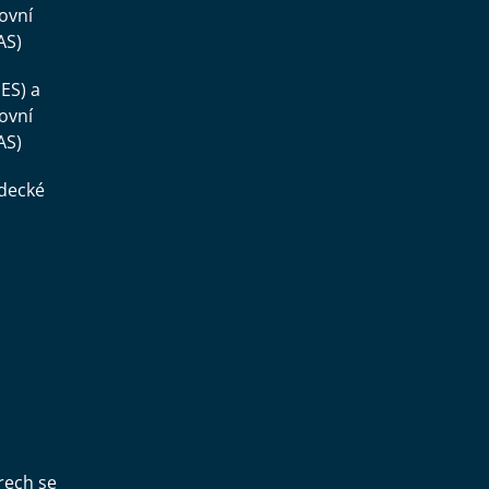
ovní
AS)
ES) a
ovní
AS)
ědecké
,
rech se