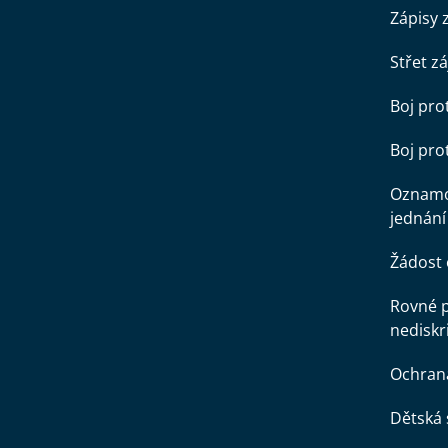
Zápisy 
Střet z
Boj pro
Boj pr
Oznamo
jednání
Žádost 
Rovné př
nediskr
Ochran
Dětská 