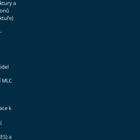
uktury a
konů
ktuře)
-
idel
í MLC
ace k
í
ES) a