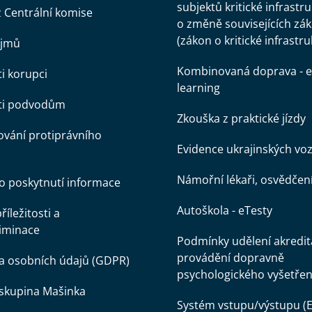
subjektů kritické infrastr
z Centrální komise
o změně souvisejících zá
(zákon o kritické infrastru
ájmů
Kombinovaná doprava - e
ti korupci
learning
oti podvodům
Zkouška z praktické jízdy
vání protiprávního
Evidence ukrajinských voz
Námořní lékaři, osvědčen
o poskytnutí informace
Autoškola - eTesty
íležitosti a
iminace
Podmínky udělení akredit
provádění dopravně
a osobních údajů (GDPR)
psychologického vyšetřen
skupina Mašinka
Systém vstupu/výstupu (E