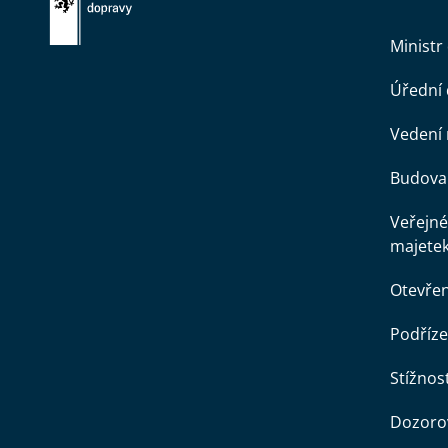
Ministr
Úřední
Vedení 
Budova 
Veřejné
majete
Otevře
Podříze
Stížnost
Dozorov