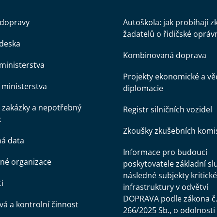
 dopravy
Autoškola: jak probíhají 
žadatelů o řidičské opráv
 deska
Kombinovaná doprava
ministerstva
Projekty ekonomické a v
ministerstva
diplomacie
 zakázky a nepotřebný
Registr silničních vozidel
k
Zkoušky zkušebních komi
ná data
Informace pro budoucí
né organizace
poskytovatele základní sl
následné subjekty kritické
i
infrastruktury v odvětví
DOPRAVA podle zákona č
á a kontrolní činnost
266/2025 Sb., o odolnosti