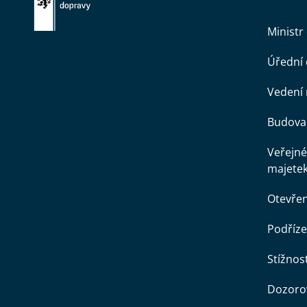
Ministr
Úřední
Vedení 
Budova 
Veřejné
majete
Otevře
Podříze
Stížnost
Dozorov