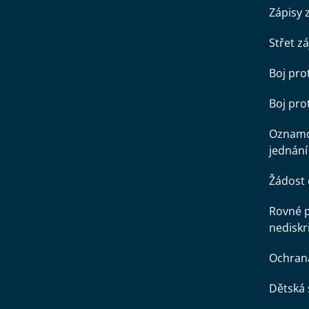
Zápisy 
Střet z
Boj pro
Boj pr
Oznamo
jednání
Žádost 
Rovné př
nediskr
Ochran
Dětská 