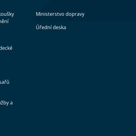
zkoušky
Ministerstvo dopravy
nění
Úřední deska
ědecké
sařů
užby a
.