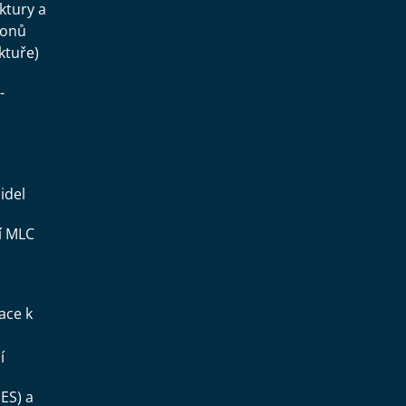
uktury a
konů
ktuře)
-
idel
í MLC
ace k
í
ES) a