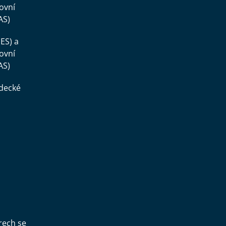
ovní
AS)
ES) a
ovní
AS)
ědecké
,
rech se