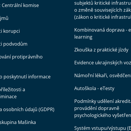
subjektů kritické infrastr
z Centrální komise
o změně souvisejících zá
(zákon o kritické infrastru
ájmů
Kombinovaná doprava - e
ti korupci
learning
oti podvodům
Zkouška z praktické jízdy
vání protiprávního
Evidence ukrajinských voz
Námořní lékaři, osvědčen
o poskytnutí informace
Autoškola - eTesty
íležitosti a
iminace
Podmínky udělení akredit
provádění dopravně
a osobních údajů (GDPR)
psychologického vyšetřen
skupina Mašinka
Systém vstupu/výstupu (E