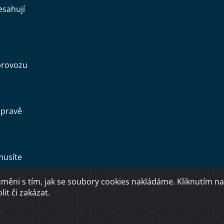
esahují
provozu
opravě
musíte
ěni s tím, jak se soubory cookies nakládáme. Kliknutím na
Copyright © 2026 Ministerstvo dopravy ČR
it či zakázat.
O přístupnosti