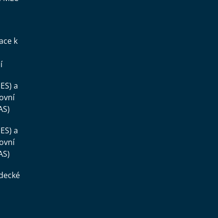
ace k
í
ES) a
ovní
AS)
ES) a
ovní
AS)
ědecké