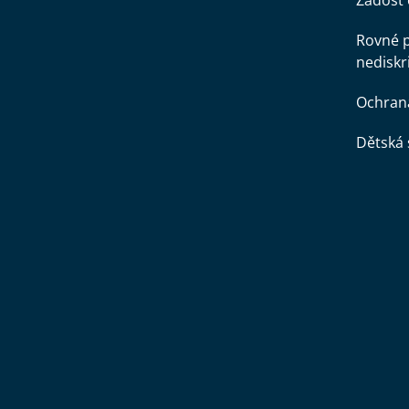
Žádost 
Rovné př
nediskr
Ochran
Dětská 