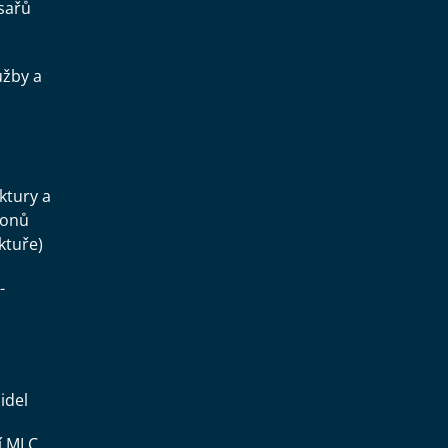
sařů
užby a
.
uktury a
konů
ktuře)
-
idel
í MLC