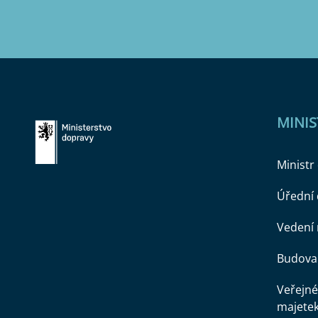
MINI
Ministr
Úřední
Vedení 
Budova 
Veřejné
majete