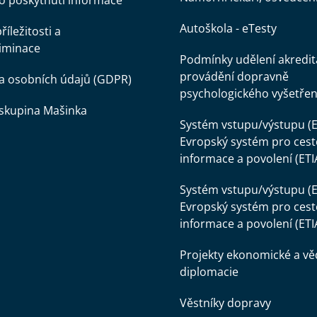
o poskytnutí informace
Autoškola - eTesty
íležitosti a
iminace
Podmínky udělení akredit
provádění dopravně
a osobních údajů (GDPR)
psychologického vyšetřen
skupina Mašinka
Systém vstupu/výstupu (E
Evropský systém pro cest
informace a povolení (ETI
Systém vstupu/výstupu (E
Evropský systém pro cest
informace a povolení (ETI
Projekty ekonomické a v
diplomacie
Věstníky dopravy