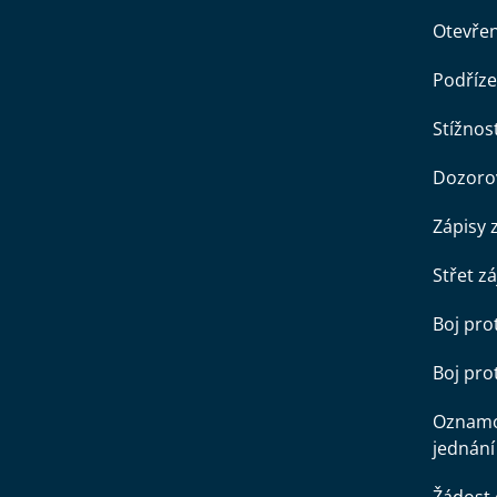
Otevře
Podříze
Stížnost
Dozorov
Zápisy 
Střet z
Boj pro
Boj pr
Oznamo
jednání