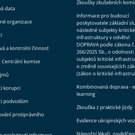
Zkoušky zkušebních komi
ná data
Informace pro budoucí
né organizace
poskytovatele základní sl
následné subjekty kritické
i
infrastruktury v odvětví
DOPRAVA podle zákona č
á a kontrolní činnost
266/2025 Sb., o odolnosti
subjektů kritické infrastr
z Centrální komise
o změně souvisejících zá
(zákon o kritické infrastru
ájmů
Kombinovaná doprava - e
ti korupci
learning
oti podvodům
Zkouška z praktické jízdy
vání protiprávního
Evidence ukrajinských voz
Námořní lékaři, osvědčen