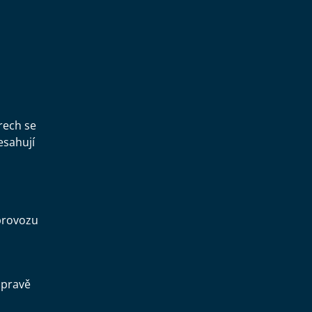
,
rech se
esahují
provozu
opravě