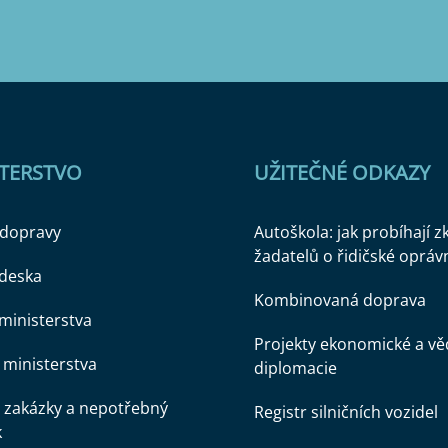
STERSTVO
UŽITEČNÉ ODKAZY
 dopravy
Autoškola: jak probíhají 
žadatelů o řidičské opráv
 deska
Kombinovaná doprava
ministerstva
Projekty ekonomické a v
ministerstva
diplomacie
 zakázky a nepotřebný
Registr silničních vozidel
k