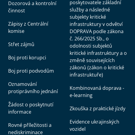
poskytovatele základní
Dozorová a kontrolní
služby a následné
činnost
subjekty kritické
Zápisy z Centrální
infrastruktury v odvětví
komise
DOPRAVA podle zákona
č. 266/2025 Sb., o
Střet zájmů
odolnosti subjektů
kritické infrastruktury a o
Boj proti korupci
změně souvisejících
zákonů (zákon o kritické
Boj proti podvodům
infrastruktuře)
Oznamování
Kombinovaná doprava -
protiprávního jednání
e-learning
Žádost o poskytnutí
Zkouška z praktické jízdy
informace
Evidence ukrajinských
Rovné příležitosti a
vozidel
nediskriminace