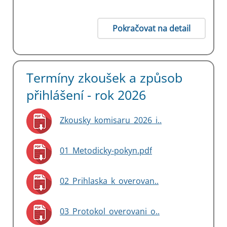
Pokračovat na detail
Termíny zkoušek a způsob
přihlášení - rok 2026
Zkousky_komisaru_2026_i..
01_Metodicky-pokyn.pdf
02_Prihlaska_k_overovan..
03_Protokol_overovani_o..