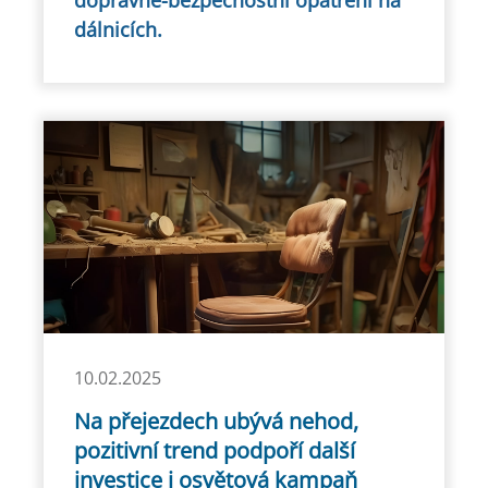
dopravně-bezpečnostní opatření na
dálnicích.
10.02.2025
Na přejezdech ubývá nehod,
pozitivní trend podpoří další
investice i osvětová kampaň