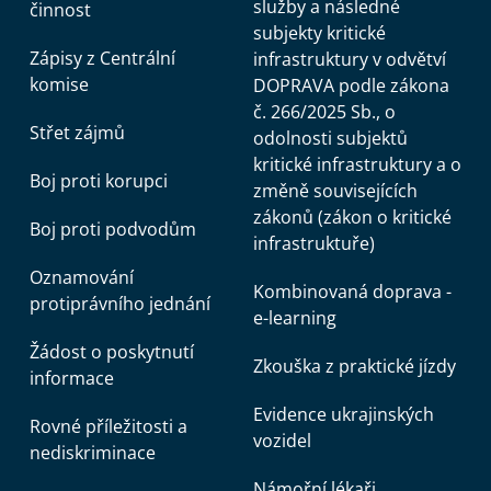
služby a následné
činnost
subjekty kritické
Zápisy z Centrální
infrastruktury v odvětví
komise
DOPRAVA podle zákona
č. 266/2025 Sb., o
Střet zájmů
odolnosti subjektů
kritické infrastruktury a o
Boj proti korupci
změně souvisejících
zákonů (zákon o kritické
Boj proti podvodům
infrastruktuře)
Oznamování
Kombinovaná doprava -
protiprávního jednání
e-learning
Žádost o poskytnutí
Zkouška z praktické jízdy
informace
Evidence ukrajinských
Rovné příležitosti a
vozidel
nediskriminace
Námořní lékaři,