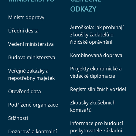
ODKAZY
Ministr dopravy
Autoškola: jak probíhají
Úřední deska
zkoušky žadatelů o
řidičské oprávnění
Vedení ministerstva
Kombinovaná doprava
Budova ministerstva
Projekty ekonomické a
Veřejné zakázky a
vědecké diplomacie
nepotřebný majetek
Registr silničních vozidel
Otevřená data
Zkoušky zkušebních
Podřízené organizace
komisařů
Stížnosti
Informace pro budoucí
poskytovatele základní
Dozorová a kontrolní