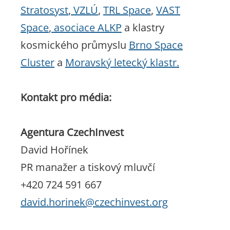
Stratosyst
,
VZLÚ
,
TRL Space
,
VAST
Space
,
asociace
ALKP
a klastry
kosmického průmyslu
Brno Space
Cluster
a
Moravský letecký klastr.
Kontakt pro média:
Agentura CzechInvest
David Hořínek
PR manažer a tiskový mluvčí
+420 724 591 667
david.horinek@czechinvest.org