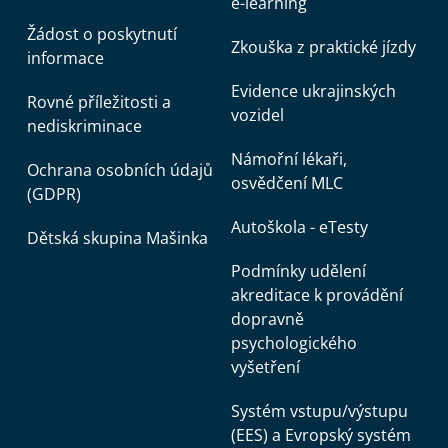
e-learning
Žádost o poskytnutí
Zkouška z praktické jízdy
informace
Evidence ukrajinských
Rovné příležitosti a
vozidel
nediskriminace
Námořní lékaři,
Ochrana osobních údajů
osvědčení MLC
(GDPR)
Autoškola - eTesty
Dětská skupina Mašinka
Podmínky udělení
akreditace k provádění
dopravně
psychologického
vyšetření
Systém vstupu/výstupu
(EES) a Evropský systém