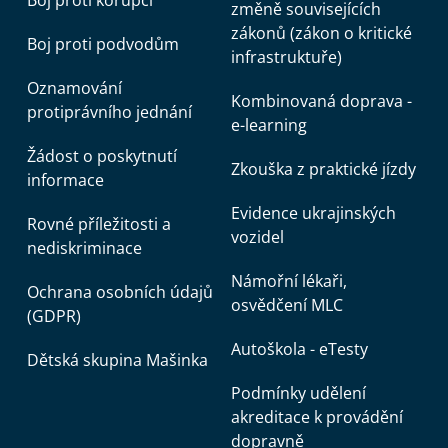
Boj proti korupci
změně souvisejících
zákonů (zákon o kritické
Boj proti podvodům
infrastruktuře)
Oznamování
Kombinovaná doprava -
protiprávního jednání
e-learning
Žádost o poskytnutí
Zkouška z praktické jízdy
informace
Evidence ukrajinských
Rovné příležitosti a
vozidel
nediskriminace
Námořní lékaři,
Ochrana osobních údajů
osvědčení MLC
(GDPR)
Autoškola - eTesty
Dětská skupina Mašinka
Podmínky udělení
akreditace k provádění
dopravně