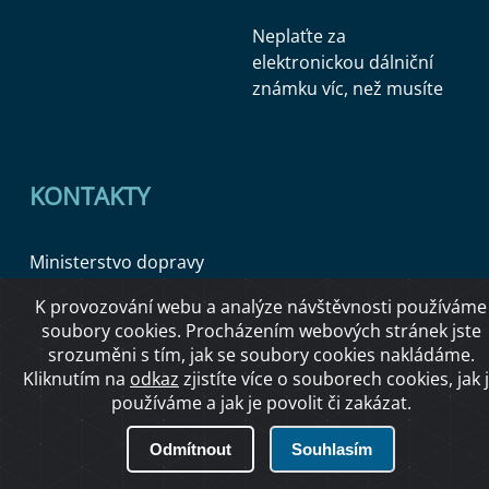
Neplaťte za
elektronickou dálniční
známku víc, než musíte
KONTAKTY
Ministerstvo dopravy
K provozování webu a analýze návštěvnosti používáme
Úřední deska
soubory cookies. Procházením webových stránek jste
srozuměni s tím, jak se soubory cookies nakládáme.
Kliknutím na
odkaz
zjistíte více o souborech cookies, jak 
používáme a jak je povolit či zakázat.
Copyright © 2026 Ministerstvo dopravy ČR
Odmítnout
Souhlasím
O přístupnosti