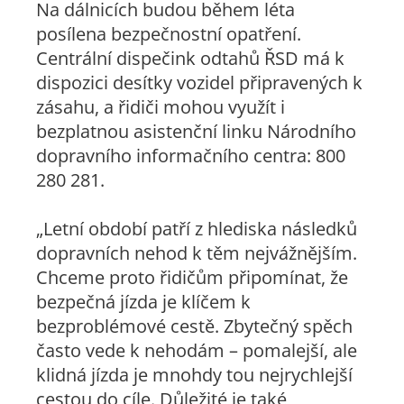
Na dálnicích budou během léta
posílena bezpečnostní opatření.
Centrální dispečink odtahů ŘSD má k
dispozici desítky vozidel připravených k
zásahu, a řidiči mohou využít i
bezplatnou asistenční linku Národního
dopravního informačního centra: 800
280 281.
„Letní období patří z hlediska následků
dopravních nehod k těm nejvážnějším.
Chceme proto řidičům připomínat, že
bezpečná jízda je klíčem k
bezproblémové cestě. Zbytečný spěch
často vede k nehodám – pomalejší, ale
klidná jízda je mnohdy tou nejrychlejší
cestou do cíle. Důležité je také