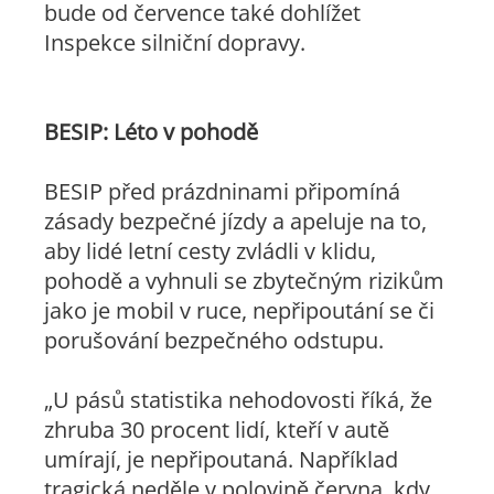
bude od července také dohlížet
Inspekce silniční dopravy.
BESIP: Léto v pohodě
BESIP před prázdninami připomíná
zásady bezpečné jízdy a apeluje na to,
aby lidé letní cesty zvládli v klidu,
pohodě a vyhnuli se zbytečným rizikům
jako je mobil v ruce, nepřipoutání se či
porušování bezpečného odstupu.
„U pásů statistika nehodovosti říká, že
zhruba 30 procent lidí, kteří v autě
umírají, je nepřipoutaná. Například
tragická neděle v polovině června, kdy