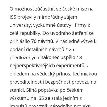
O možnost zúčastnit se české mise na
ISS projevily mimořádný zájem
univerzity, výzkumné ústavy i firmy z
celé republiky. Do úvodního šetření se
přihlásilo
70 návrhů
. V následné výzvě k
podání detailních návrhů z 25
předložených
nakonec uspělo 13
nejperspektivnějších experimentů
s
ohledem na vědecký přínos, technickou
proveditelnost i bezpečnost provozu na
stanici. Silná poptávka po českém
výzkumu na ISS se stala jedním z
impulzů pro vznik národního projektu