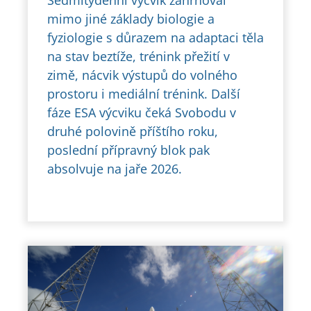
Sedmitýdenní výcvik zahrnoval
mimo jiné základy biologie a
fyziologie s důrazem na adaptaci těla
na stav beztíže, trénink přežití v
zimě, nácvik výstupů do volného
prostoru i mediální trénink. Další
fáze ESA výcviku čeká Svobodu v
druhé polovině příštího roku,
poslední přípravný blok pak
absolvuje na jaře 2026.