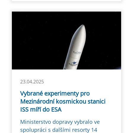
23.04.2025
Vybrané experimenty pro
Mezinárodní kosmickou stanici
ISS míří do ESA
Ministerstvo dopravy vybralo ve
spolupráci s dalšími resorty 14