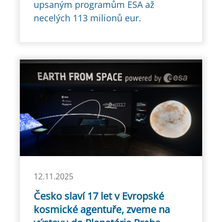
upsaným programům ESA až
necelých 113 milionů eur.
12.11.2025
Česko slaví 17 let v Evropské
kosmické agentuře, zveme na