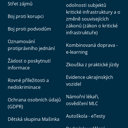
Střet zájmů
odolnosti subjektů
kritické infrastruktury a o
Boj proti korupci
změně souvisejících
zákonů (zákon o kritické
Boj proti podvodům
infrastruktuře)
Oznamování
Kombinovaná doprava -
protiprávního jednání
e-learning
Žádost o poskytnutí
Zkouška z praktické jízdy
informace
Evidence ukrajinských
Rovné příležitosti a
vozidel
nediskriminace
Námořní lékaři,
Ochrana osobních údajů
osvědčení MLC
(GDPR)
Autoškola - eTesty
Dětská skupina Mašinka