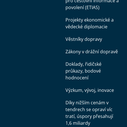
pro cestovní informace a
povolení (ETIAS)
Projekty ekonomické a
vědecké diplomacie
Věstníky dopravy
Zákony v drážní dopravě
Doklady, řidičské
průkazy, bodové
hodnocení
Výzkum, vývoj, inovace
Díky nižším cenám v
tendrech se opraví víc
tratí, úspory přesahují
1,6 miliardy