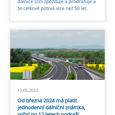
dálnice D35 zpožďuje a prodražuje a
že celkově potrvá více než 50 let.
12.05.2023
Od března 2024 má platit
jednodenní dálniční známka,
roční po 12 letech podraží