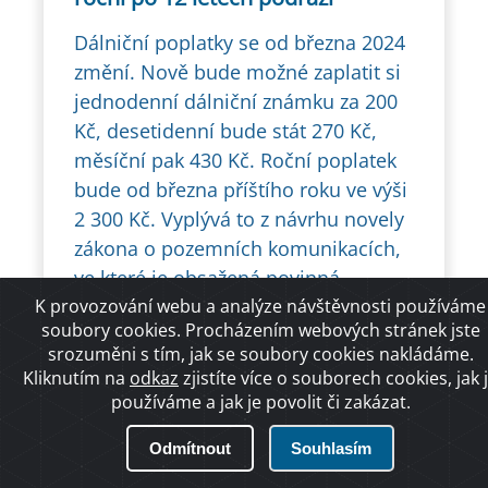
Dálniční poplatky se od března 2024
změní. Nově bude možné zaplatit si
jednodenní dálniční známku za 200
Kč, desetidenní bude stát 270 Kč,
měsíční pak 430 Kč. Roční poplatek
bude od března příštího roku ve výši
2 300 Kč. Vyplývá to z návrhu novely
zákona o pozemních komunikacích,
ve které je obsažená povinná
K provozování webu a analýze návštěvnosti používáme
proporcionalita cen u jednotlivých
soubory cookies. Procházením webových stránek jste
druhů dálničních známek podle
srozuměni s tím, jak se soubory cookies nakládáme.
evropské směrnice.
Kliknutím na
odkaz
zjistíte více o souborech cookies, jak 
používáme a jak je povolit či zakázat.
Odmítnout
Souhlasím