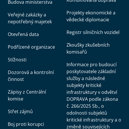
Kombinovaná doprava
Budova ministerstva
Projekty ekonomické a
Veřejné zakázky a
vědecké diplomacie
nepotřebný majetek
Registr silničních vozidel
Otevřená data
Zkoušky zkušebních
Podřízené organizace
komisařů
Stížnosti
Informace pro budoucí
poskytovatele základní
Dozorová a kontrolní
služby a následné
činnost
subjekty kritické
Zápisy z Centrální
infrastruktury v odvětví
komise
DOPRAVA podle zákona
č. 266/2025 Sb., o
Střet zájmů
odolnosti subjektů
kritické infrastruktury a o
Boj proti korupci
změně souvisejících