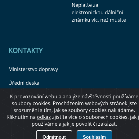
Neplaťte za
elektronickou dálniční
známku víc, než musíte
KONTAKTY
Ministerstvo dopravy
Úřední deska
K provozování webu a analýze návštěvnosti používáme
soubory cookies. Procházením webových stránek jste
Copyright © 2026 Ministerstvo dopravy ČR
srozuměni s tím, jak se soubory cookies nakládáme.
Kliknutím na
odkaz
zjistíte více o souborech cookies, jak 
používáme a jak je povolit či zakázat.
O přístupnosti
Odmítnout
Souhlasím