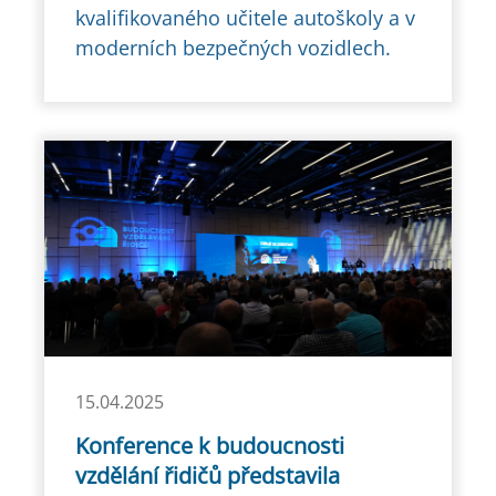
kvalifikovaného učitele autoškoly a v
moderních bezpečných vozidlech.
15.04.2025
Konference k budoucnosti
vzdělání řidičů představila