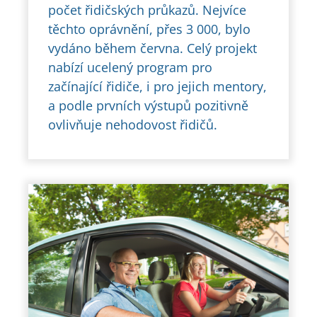
počet řidičských průkazů. Nejvíce
těchto oprávnění, přes 3 000, bylo
vydáno během června. Celý projekt
nabízí ucelený program pro
začínající řidiče, i pro jejich mentory,
a podle prvních výstupů pozitivně
ovlivňuje nehodovost řidičů.