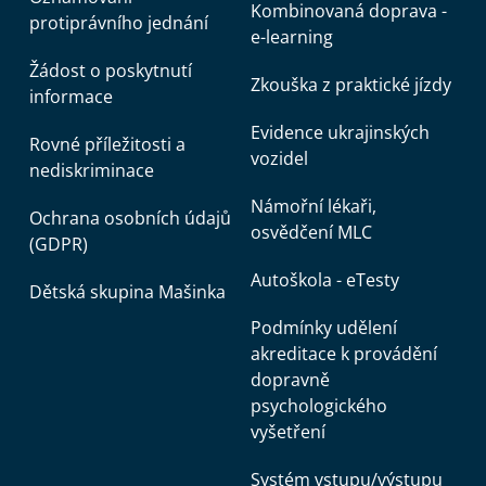
Kombinovaná doprava -
protiprávního jednání
e-learning
Žádost o poskytnutí
Zkouška z praktické jízdy
informace
Evidence ukrajinských
Rovné příležitosti a
vozidel
nediskriminace
Námořní lékaři,
Ochrana osobních údajů
osvědčení MLC
(GDPR)
Autoškola - eTesty
Dětská skupina Mašinka
Podmínky udělení
akreditace k provádění
dopravně
psychologického
vyšetření
Systém vstupu/výstupu