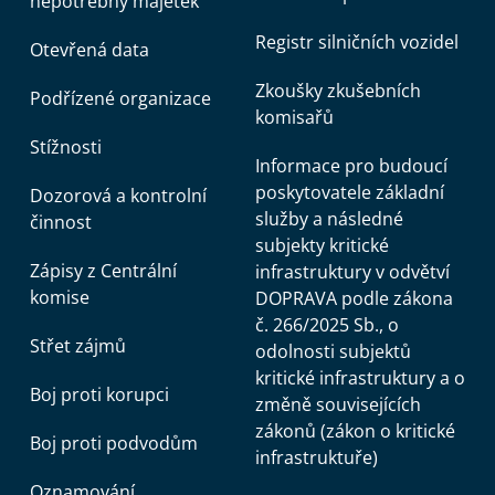
nepotřebný majetek
Registr silničních vozidel
Otevřená data
Zkoušky zkušebních
Podřízené organizace
komisařů
Stížnosti
Informace pro budoucí
poskytovatele základní
Dozorová a kontrolní
služby a následné
činnost
subjekty kritické
Zápisy z Centrální
infrastruktury v odvětví
komise
DOPRAVA podle zákona
č. 266/2025 Sb., o
Střet zájmů
odolnosti subjektů
kritické infrastruktury a o
Boj proti korupci
změně souvisejících
zákonů (zákon o kritické
Boj proti podvodům
infrastruktuře)
Oznamování