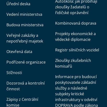
Autoškola: jak probíhají
Úřední deska
zkoušky žadatelů o
řidičské oprávnění
Vedení ministerstva
Kombinovaná doprava
Budova ministerstva
Projekty ekonomické a
Veřejné zakázky a
vědecké diplomacie
nepotřebný majetek
Registr silničních vozidel
Otevřená data
Zkoušky zkušebních
Podřízené organizace
komisařů
Stížnosti
Informace pro budoucí
poskytovatele základní
Dozorová a kontrolní
služby a následné
činnost
subjekty kritické
Zápisy z Centrální
infrastruktury v odvětví
komise
DOPRAVA podle zákona