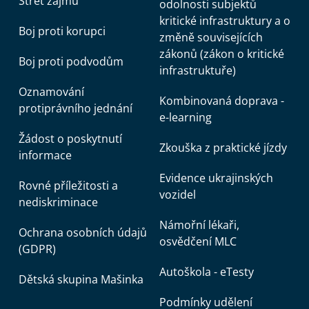
Střet zájmů
odolnosti subjektů
kritické infrastruktury a o
Boj proti korupci
změně souvisejících
zákonů (zákon o kritické
Boj proti podvodům
infrastruktuře)
Oznamování
Kombinovaná doprava -
protiprávního jednání
e-learning
Žádost o poskytnutí
Zkouška z praktické jízdy
informace
Evidence ukrajinských
Rovné příležitosti a
vozidel
nediskriminace
Námořní lékaři,
Ochrana osobních údajů
osvědčení MLC
(GDPR)
Autoškola - eTesty
Dětská skupina Mašinka
Podmínky udělení