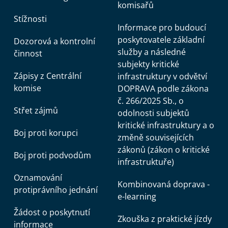
komisařů
Stížnosti
Informace pro budoucí
poskytovatele základní
Dozorová a kontrolní
služby a následné
činnost
subjekty kritické
Zápisy z Centrální
infrastruktury v odvětví
komise
DOPRAVA podle zákona
č. 266/2025 Sb., o
Střet zájmů
odolnosti subjektů
kritické infrastruktury a o
Boj proti korupci
změně souvisejících
zákonů (zákon o kritické
Boj proti podvodům
infrastruktuře)
Oznamování
Kombinovaná doprava -
protiprávního jednání
e-learning
Žádost o poskytnutí
Zkouška z praktické jízdy
informace