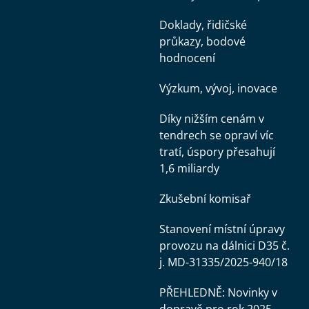
Doklady, řidičské
průkazy, bodové
hodnocení
Výzkum, vývoj, inovace
Díky nižším cenám v
tendrech se opraví víc
tratí, úspory přesahují
1,6 miliardy
Zkušební komisař
Stanovení místní úpravy
provozu na dálnici D35 č.
j. MD-31335/2025-940/18
PŘEHLEDNĚ: Novinky v
dopravě pro rok 2025