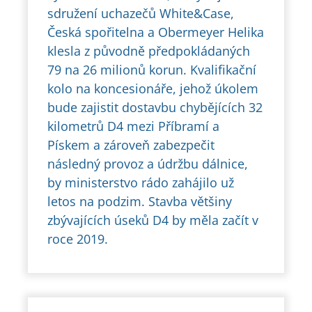
sdružení uchazečů White&Case,
Česká spořitelna a Obermeyer Helika
klesla z původně předpokládaných
79 na 26 milionů korun. Kvalifikační
kolo na koncesionáře, jehož úkolem
bude zajistit dostavbu chybějících 32
kilometrů D4 mezi Příbramí a
Pískem a zároveň zabezpečit
následný provoz a údržbu dálnice,
by ministerstvo rádo zahájilo už
letos na podzim. Stavba většiny
zbývajících úseků D4 by měla začít v
roce 2019.