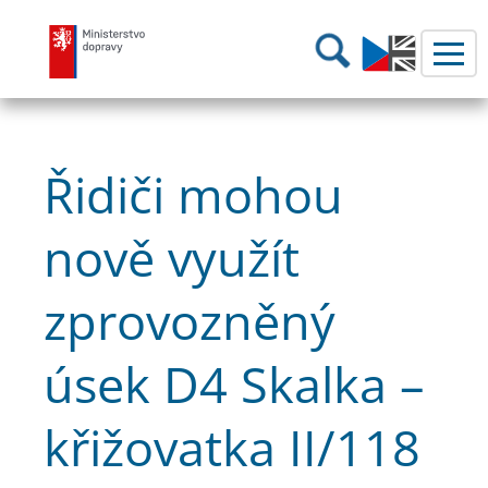
Ministerstvo dopravy
Hledání
Řidiči mohou
nově využít
zprovozněný
úsek D4 Skalka –
křižovatka II/118