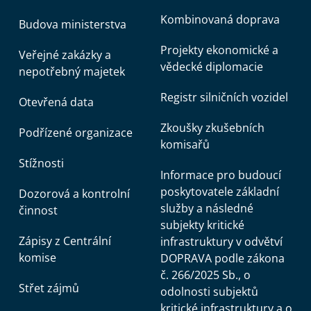
Kombinovaná doprava
Budova ministerstva
Projekty ekonomické a
Veřejné zakázky a
vědecké diplomacie
nepotřebný majetek
Registr silničních vozidel
Otevřená data
Zkoušky zkušebních
Podřízené organizace
komisařů
Stížnosti
Informace pro budoucí
poskytovatele základní
Dozorová a kontrolní
služby a následné
činnost
subjekty kritické
Zápisy z Centrální
infrastruktury v odvětví
komise
DOPRAVA podle zákona
č. 266/2025 Sb., o
Střet zájmů
odolnosti subjektů
kritické infrastruktury a o