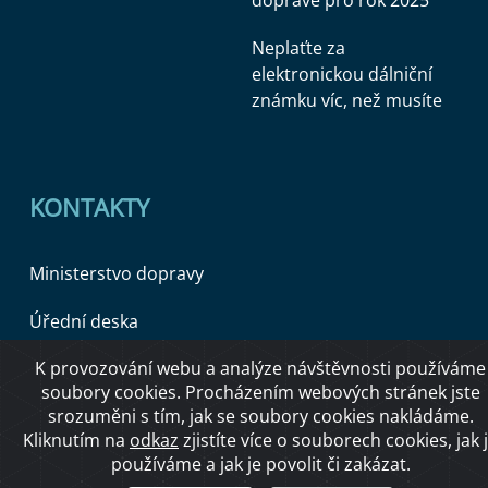
Neplaťte za
elektronickou dálniční
známku víc, než musíte
KONTAKTY
Ministerstvo dopravy
Úřední deska
K provozování webu a analýze návštěvnosti používáme
soubory cookies. Procházením webových stránek jste
Copyright © 2026 Ministerstvo dopravy ČR
srozuměni s tím, jak se soubory cookies nakládáme.
Kliknutím na
odkaz
zjistíte více o souborech cookies, jak 
používáme a jak je povolit či zakázat.
O přístupnosti