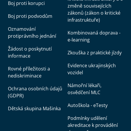
Boj proti korupci
změně souvisejících
zákonů (zákon o kritické
Boj proti podvodům
infrastruktuře)
Oznamování
Kombinovaná doprava -
protiprávního jednání
e-learning
Žádost o poskytnutí
Zkouška z praktické jízdy
informace
Evidence ukrajinských
Rovné příležitosti a
vozidel
nediskriminace
Námořní lékaři,
Ochrana osobních údajů
osvědčení MLC
(GDPR)
Autoškola - eTesty
Dětská skupina Mašinka
Podmínky udělení
akreditace k provádění