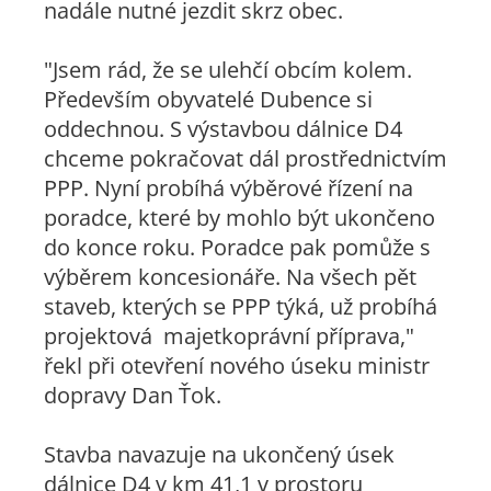
nadále nutné jezdit skrz obec.
"Jsem rád, že se ulehčí obcím kolem.
Především obyvatelé Dubence si
oddechnou. S výstavbou dálnice D4
chceme pokračovat dál prostřednictvím
PPP. Nyní probíhá výběrové řízení na
poradce, které by mohlo být ukončeno
do konce roku. Poradce pak pomůže s
výběrem koncesionáře. Na všech pět
staveb, kterých se PPP týká, už probíhá
projektová majetkoprávní příprava,"
řekl při otevření nového úseku ministr
dopravy Dan Ťok.
Stavba navazuje na ukončený úsek
dálnice D4 v km 41,1 v prostoru