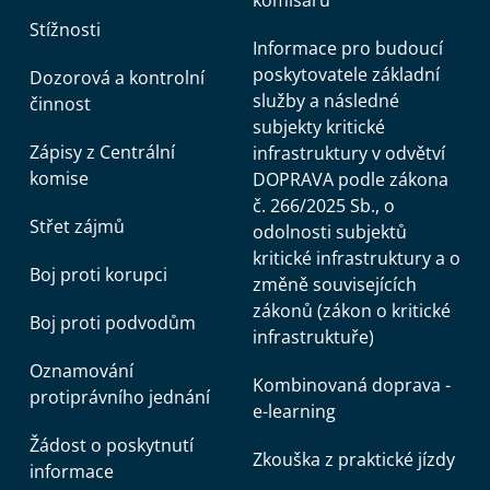
Stížnosti
Informace pro budoucí
poskytovatele základní
Dozorová a kontrolní
služby a následné
činnost
subjekty kritické
Zápisy z Centrální
infrastruktury v odvětví
komise
DOPRAVA podle zákona
č. 266/2025 Sb., o
Střet zájmů
odolnosti subjektů
kritické infrastruktury a o
Boj proti korupci
změně souvisejících
zákonů (zákon o kritické
Boj proti podvodům
infrastruktuře)
Oznamování
Kombinovaná doprava -
protiprávního jednání
e-learning
Žádost o poskytnutí
Zkouška z praktické jízdy
informace