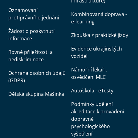
infrastruktuře)
Oznamování
Kombinovaná doprava -
protiprávního jednání
e-learning
Žádost o poskytnutí
Zkouška z praktické jízdy
informace
Evidence ukrajinských
Rovné příležitosti a
vozidel
nediskriminace
Námořní lékaři,
Ochrana osobních údajů
osvědčení MLC
(GDPR)
Autoškola - eTesty
Dětská skupina Mašinka
Podmínky udělení
akreditace k provádění
dopravně
psychologického
vyšetření