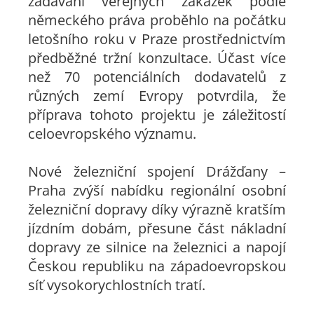
zadávání veřejných zakázek podle
německého práva proběhlo na počátku
letošního roku v Praze prostřednictvím
předběžné tržní konzultace. Účast více
než 70 potenciálních dodavatelů z
různých zemí Evropy potvrdila, že
příprava tohoto projektu je záležitostí
celoevropského významu.
Nové železniční spojení Drážďany –
Praha zvýší nabídku regionální osobní
železniční dopravy díky výrazně kratším
jízdním dobám, přesune část nákladní
dopravy ze silnice na železnici a napojí
Českou republiku na západoevropskou
síť vysokorychlostních tratí.