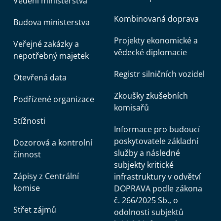
Vedení ministerstva
Kombinovaná doprava
Budova ministerstva
Projekty ekonomické a
Veřejné zakázky a
vědecké diplomacie
nepotřebný majetek
Registr silničních vozidel
Otevřená data
Zkoušky zkušebních
Podřízené organizace
komisařů
Stížnosti
Informace pro budoucí
poskytovatele základní
Dozorová a kontrolní
služby a následné
činnost
subjekty kritické
Zápisy z Centrální
infrastruktury v odvětví
komise
DOPRAVA podle zákona
č. 266/2025 Sb., o
Střet zájmů
odolnosti subjektů