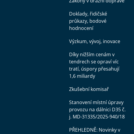
Zákony v drážní dopravě
Doklady, řidičské
průkazy, bodové
hodnocení
Výzkum, vývoj, inovace
Díky nižším cenám v
tendrech se opraví víc
tratí, úspory přesahují
1,6 miliardy
Zkušební komisař
Stanovení místní úpravy
provozu na dálnici D35 č.
j. MD-31335/2025-940/18
PŘEHLEDNĚ: Novinky v