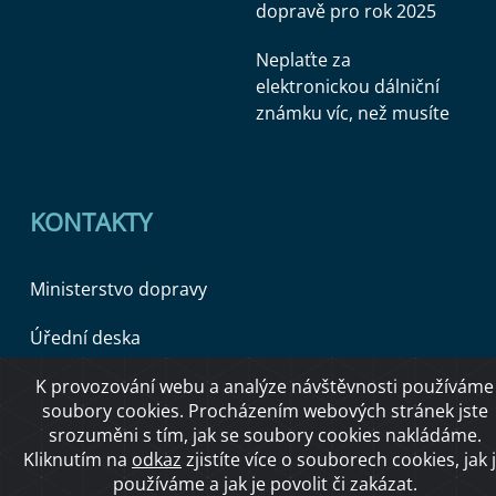
dopravě pro rok 2025
Neplaťte za
elektronickou dálniční
známku víc, než musíte
KONTAKTY
Ministerstvo dopravy
Úřední deska
K provozování webu a analýze návštěvnosti používáme
soubory cookies. Procházením webových stránek jste
Copyright © 2026 Ministerstvo dopravy ČR
srozuměni s tím, jak se soubory cookies nakládáme.
Kliknutím na
odkaz
zjistíte více o souborech cookies, jak 
používáme a jak je povolit či zakázat.
O přístupnosti