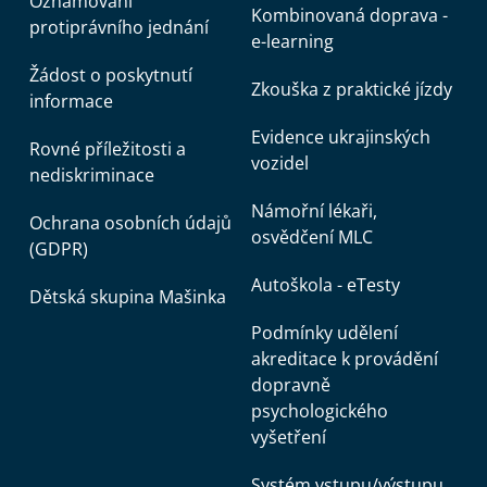
Oznamování
Kombinovaná doprava -
protiprávního jednání
e-learning
Žádost o poskytnutí
Zkouška z praktické jízdy
informace
Evidence ukrajinských
Rovné příležitosti a
vozidel
nediskriminace
Námořní lékaři,
Ochrana osobních údajů
osvědčení MLC
(GDPR)
Autoškola - eTesty
Dětská skupina Mašinka
Podmínky udělení
akreditace k provádění
dopravně
psychologického
vyšetření
Systém vstupu/výstupu