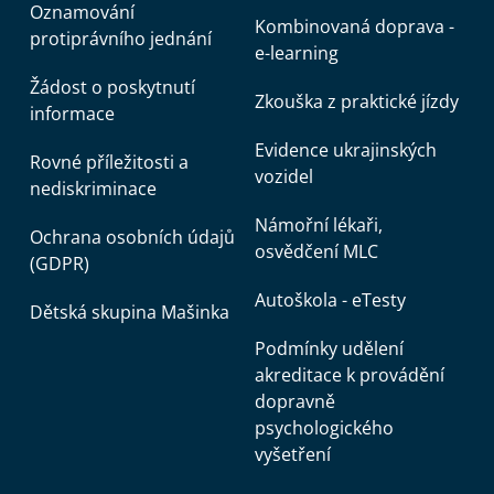
Oznamování
Kombinovaná doprava -
protiprávního jednání
e-learning
Žádost o poskytnutí
Zkouška z praktické jízdy
informace
Evidence ukrajinských
Rovné příležitosti a
vozidel
nediskriminace
Námořní lékaři,
Ochrana osobních údajů
osvědčení MLC
(GDPR)
Autoškola - eTesty
Dětská skupina Mašinka
Podmínky udělení
akreditace k provádění
dopravně
psychologického
vyšetření