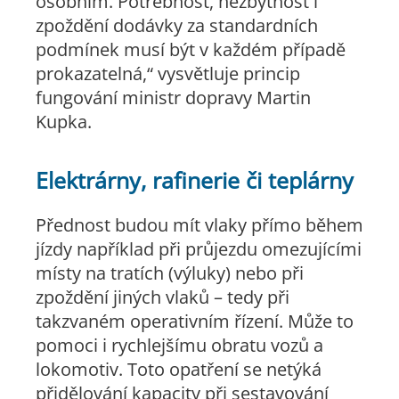
osobním. Potřebnost, nezbytnost i
zpoždění dodávky za standardních
podmínek musí být v každém případě
prokazatelná,“
vysvětluje princip
fungování ministr dopravy Martin
Kupka.
Elektrárny, rafinerie či teplárny
Přednost budou mít vlaky přímo během
jízdy například při průjezdu omezujícími
místy na tratích (výluky) nebo při
zpoždění jiných vlaků – tedy při
takzvaném operativním řízení. Může to
pomoci i rychlejšímu obratu vozů a
lokomotiv. Toto opatření se netýká
přidělování kapacity při sestavování