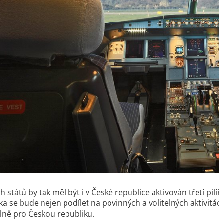
h států by tak měl být i v České republice aktivován třetí p
a se bude nejen podílet na povinných a volitelných aktivitác
lně pro Českou republiku.