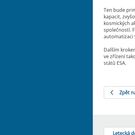
Ten bude pri
kapacit, zvyš
kosmických akt
společností. 
automatizaci 
Dalším krokem
ve zřízení ta
států ESA.
Zpět n
Letecká 