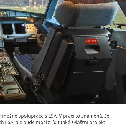
ilíř možné spolupráce s ESA. V praxi to znamená, že
h ESA, ale bude moci zřídit také zvláštní projekt