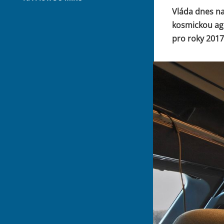
Vláda dnes na
kosmickou age
pro roky 2017 