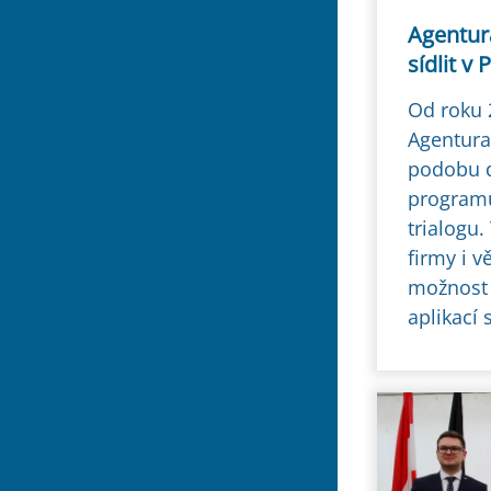
Agentur
sídlit v 
Od roku 
Agentura
podobu 
programu
trialogu.
firmy i v
možnost s
aplikací