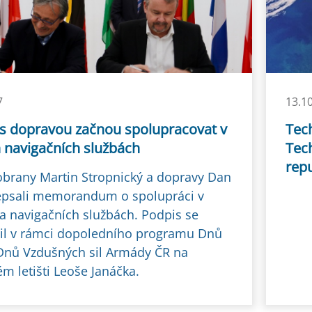
7
13.1
s dopravou začnou spolupracovat v
Tec
h navigačních službách
Tec
rep
 obrany Martin Stropnický a dopravy Dan
psali memorandum o spolupráci v
 a navigačních službách. Podpis se
il v rámci dopoledního programu Dnů
nů Vzdušných sil Armády ČR na
m letišti Leoše Janáčka.