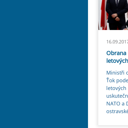
16.09.201
Obrana 
letovýc
Ministři
Ťok pode
letových
uskutečn
NATO a D
ostravské