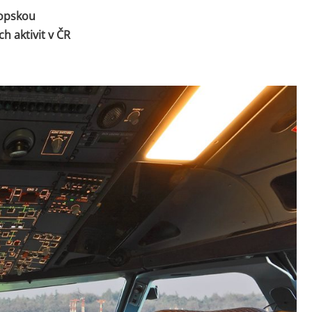
ropskou
h aktivit v ČR