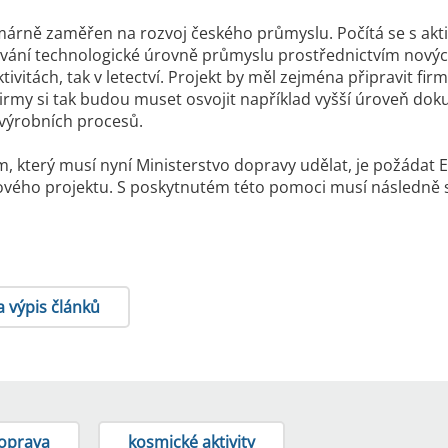
márně zaměřen na rozvoj českého průmyslu. Počítá se s ak
ování technologické úrovně průmyslu prostřednictvím nových 
ivitách, tak v letectví. Projekt by měl zejména připravit fi
Firmy si tak budou muset osvojit například vyšší úroveň do
výrobních procesů.
, který musí nyní Ministerstvo dopravy udělat, je požáda
kového projektu. S poskytnutém této pomoci musí následně s
a výpis článků
doprava
kosmické aktivity