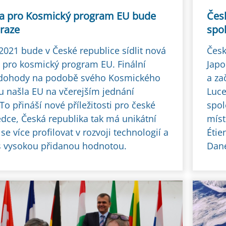
a pro Kosmický program EU bude
Čes
Praze
spo
2021 bude v České republice sídlit nová
Česk
 pro kosmický program EU. Finální
Japo
dohody na podobě svého Kosmického
a za
 našla EU na včerejším jednání
Luce
 To přináší nové příležitosti pro české
spo
ědce, Česká republika tak má unikátní
míst
e více profilovat v rozvoji technologií a
Étie
 s vysokou přidanou hodnotou.
Dan