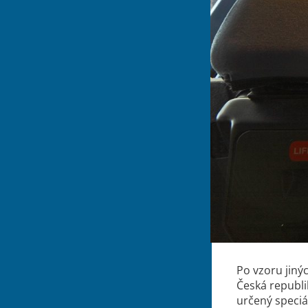
Po vzoru jinýc
Česká republik
určený speciá