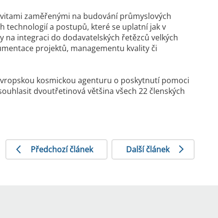
tivitami zaměřenými na budování průmyslových
technologií a postupů, které se uplatní jak v
rmy na integraci do dodavatelských řetězců velkých
kumentace projektů, managementu kvality či
t Evropskou kosmickou agenturu o poskytnutí pomoci
ouhlasit dvoutřetinová většina všech 22 členských
Předchozí článek
Další článek