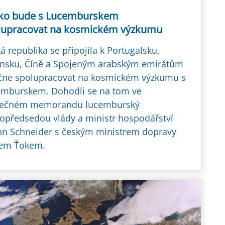
ko bude s Lucemburskem
lupracovat na kosmickém výzkumu
á republika se připojila k Portugalsku,
nsku, Číně a Spojeným arabským emirátům
čne spolupracovat na kosmickém výzkumu s
mburskem. Dohodli se na tom ve
lečném memorandu lucemburský
opředsedou vlády a ministr hospodářství
nn Schneider s českým ministrem dopravy
em Ťokem.