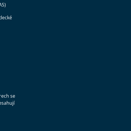
AS)
ědecké
,
rech se
esahují