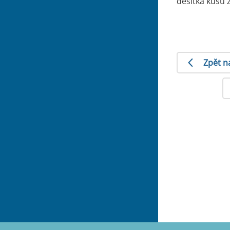
desítka kusů ž
Zpět n