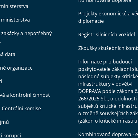
Kombinovaná doprava
ministerstva
Projekty ekonomické a v
ministerstva
diplomacie
 zakázky a nepotřebný
Registr silničních vozidel
k
Zkoušky zkušebních komi
ná data
Informace pro budoucí
né organizace
poskytovatele základní sl
následné subjekty kritické
i
infrastruktury v odvětví
DOPRAVA podle zákona č
á a kontrolní činnost
266/2025 Sb., o odolnosti
subjektů kritické infrastr
z Centrální komise
o změně souvisejících zá
(zákon o kritické infrastru
ájmů
Kombinovaná doprava - e
ti korupci