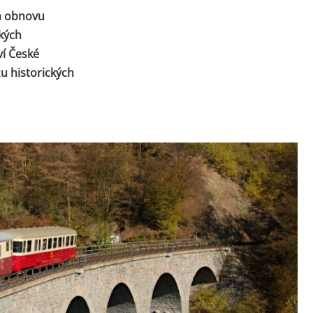
na obnovu
ckých
ví České
u historických