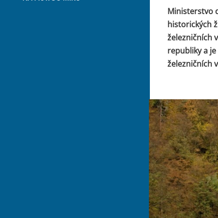
Ministerstvo 
historických 
železničních 
republiky a j
železničních v