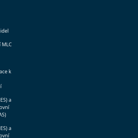
idel
í MLC
ace k
í
ES) a
ovní
AS)
ES) a
ovní