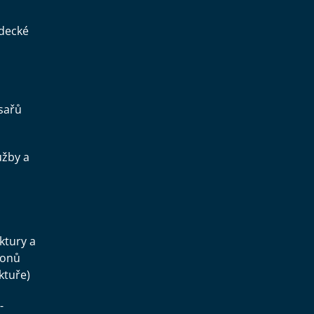
ědecké
sařů
užby a
.
uktury a
konů
ktuře)
-