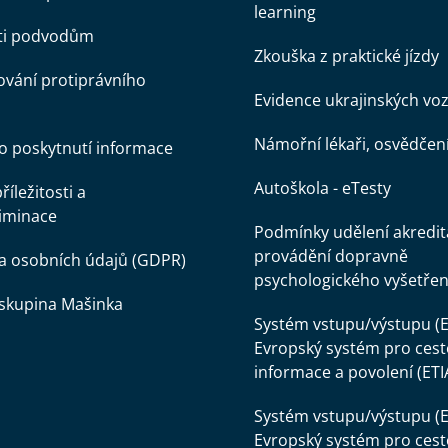
learning
oti podvodům
Zkouška z praktické jízdy
vání protiprávního
Evidence ukrajinských voz
Námořní lékaři, osvědčen
o poskytnutí informace
Autoškola - eTesty
íležitosti a
iminace
Podmínky udělení akredit
provádění dopravně
a osobních údajů (GDPR)
psychologického vyšetřen
skupina Mašinka
Systém vstupu/výstupu (E
Evropský systém pro cest
informace a povolení (ETI
Systém vstupu/výstupu (E
Evropský systém pro cest