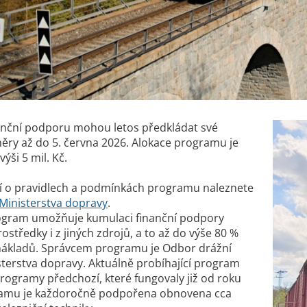
anční podporu mohou letos předkládat své
měry až do 5. června 2026. Alokace programu je
ýši 5 mil. Kč.
cí o pravidlech a podmínkách programu naleznete
Ministerstva dopravy
.
ogram umožňuje kumulaci finanční podpory
ostředky i z jiných zdrojů, a to až do výše 80 %
nákladů. Správcem programu je Odbor drážní
terstva dopravy. Aktuálně probíhající program
rogramy předchozí, které fungovaly již od roku
ramu je každoročně podpořena obnovena cca