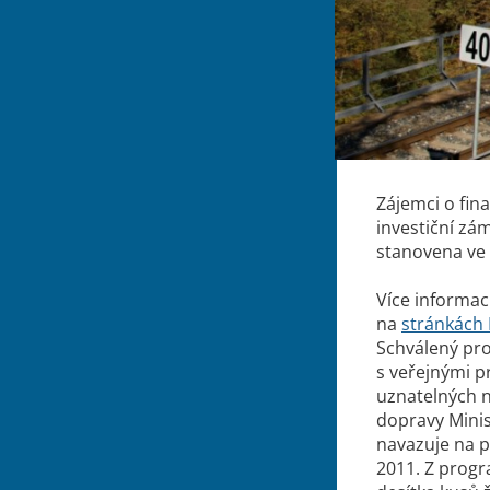
Zájemci o fin
investiční zá
stanovena ve v
Více informa
na
stránkách 
Schválený pr
s veřejnými pr
uznatelných 
dopravy Minis
navazuje na p
2011. Z prog