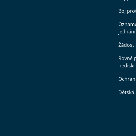
Boj pr
Oznamo
jednání
Žádost 
Rovné př
nediskr
Ochran
Dětská 