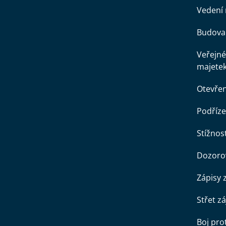
Vedení 
Budova 
Veřejné
majete
Otevře
Podříze
Stížnost
Dozorov
Zápisy 
Střet z
Boj pro