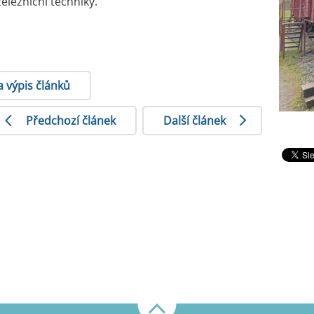
elezniční techniky.
a výpis článků
Předchozí článek
Další článek
Nahoru