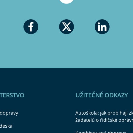
STERSTVO
UŽITEČNÉ ODKAZY
 dopravy
Autoškola: jak probíhají 
žadatelů o řidičské opráv
 deska