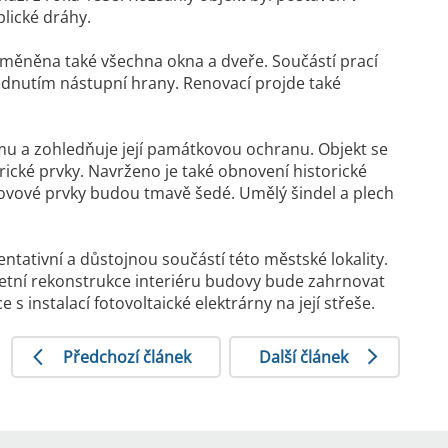
lické dráhy.
yměněna také všechna okna a dveře. Součástí prací
ednutím nástupní hrany. Renovací projde také
 a zohledňuje její památkovou ochranu. Objekt se
ické prvky. Navrženo je také obnovení historické
kovové prvky budou tmavě šedé. Umělý šindel a plech
tativní a důstojnou součástí této městské lokality.
etní rekonstrukce interiéru budovy bude zahrnovat
 instalací fotovoltaické elektrárny na její střeše.
Předchozí článek
Další článek