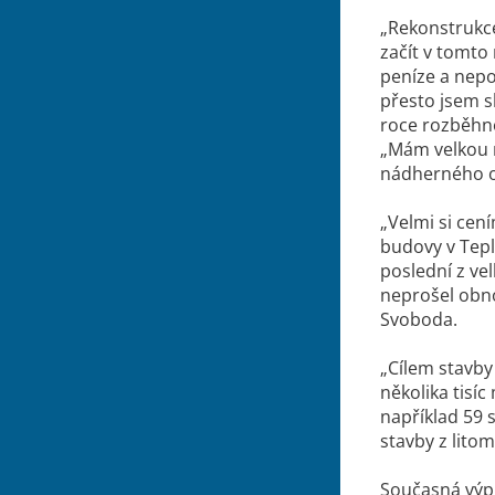
„Rekonstrukce
začít v tomto 
peníze a nepo
přesto jsem sl
roce rozběhno
„Mám velkou r
nádherného o
„Velmi si cen
budovy v Tepli
poslední z ve
neprošel obnov
Svoboda.
„Cílem stavby
několika tisí
například 59 
stavby z lito
Současná výpr