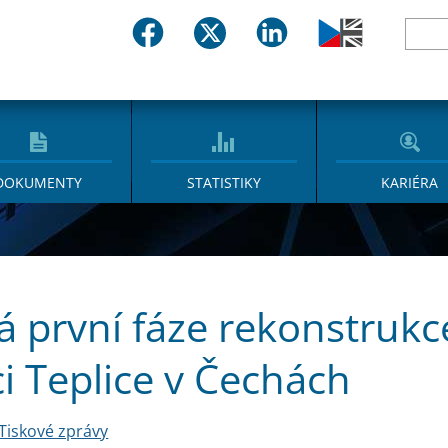
DOKUMENTY
STATISTIKY
KARIÉRA
á první fáze rekonstrukc
ci Teplice v Čechách
Tiskové zprávy