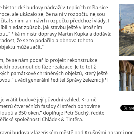
 historické budovy nádraží v Teplicích měla sice
roce, ale ukázalo se, že na ni v rozpočtu nejsou
čítal s nimi ani návrh rozpočtu předchozí vlády. I
íbil hledat způsob, jak stavbu ještě v letošním
ut,“ říká ministr dopravy Martin Kupka a dodává:
adost, že se to podařilo a obnova tohoto
bjektu může začít.“
ím, že se nám podařilo projekt rekonstrukce
cích posunout do fáze realizace. Je to totiž
lkých památkově chráněných objektů, který ještě
ou,“ uvádí generální ředitel Správy železnic Jiří
 je vrátit budově její původní vzhled. Kromě
c metrů čtverečních fasády či střech obnovíme
sloupů a 350 oken,“ doplňuje Petr Suchý, ředitel
měřické společnosti Chládek & Tintěra.
avní budova v lázeňském městě pod Krušnými horami pocház