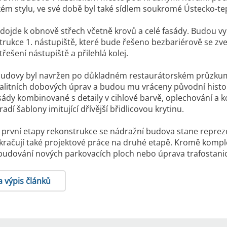
 stylu, ve své době byl také sídlem soukromé Ústecko-tep
 dojde k obnově střech včetně krovů a celé fasády. Budou v
trukce 1. nástupiště, které bude řešeno bezbariérově se zv
třešení nástupiště a přilehlá kolej.
budovy byl navržen po důkladném restaurátorském průzkumu
valitních dobových úprav a budou mu vráceny původní histor
sády kombinované s detaily v cihlové barvě, oplechování a 
adí šablony imitující dřívější břidlicovou krytinu.
první etapy rekonstrukce se nádražní budova stane reprezen
kračují také projektové práce na druhé etapě. Kromě kompl
budování nových parkovacích ploch nebo úprava trafostanice s
a výpis článků