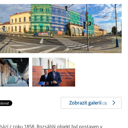
Zobrazit galerii
(3)
í z roku 1858. Rozsáhlý objekt byl postaven v