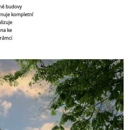
ěné budovy
hrnuje kompletní
lizuje
ena ke
 rámci