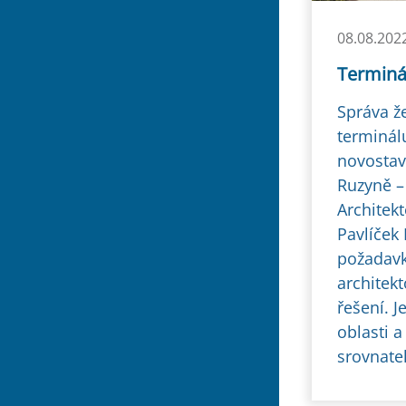
08.08.202
Terminá
Správa ž
terminál
novostavb
Ruzyně –
Architekt
Pavlíček 
požadavk
architek
řešení. J
oblasti 
srovnate