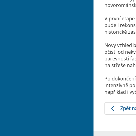
novorománském
V první etapě
bude i rekons
historické zas
Nový vzhled 
očistí od nek
barevnosti fa
na střeše nahr
Po dokončení 
Intenzivně po
například i vy
Zpět n