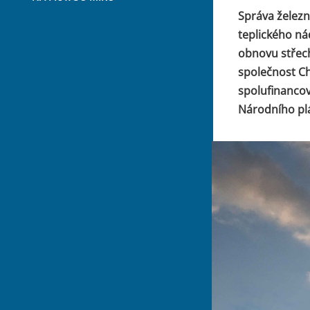
Správa železn
teplického nád
obnovu střech 
společnost Ch
spolufinancov
Národního pl