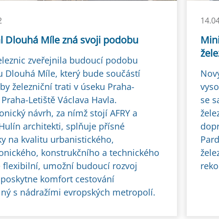
2
14.0
l Dlouhá Míle zná svoji podobu
Mini
žel
eleznic zveřejnila budoucí podobu
u Dlouhá Míle, který bude součástí
Nový
y železniční trati v úseku Praha-
vyso
 Praha-Letiště Václava Havla.
se s
onický návrh, za nímž stojí AFRY a
žele
Hulín architekti, splňuje přísné
dopr
y na kvalitu urbanistického,
Pard
tonického, konstrukčního a technického
žele
e flexibilní, umožní budoucí rozvoj
reko
a poskytne komfort cestování
lný s nádražími evropských metropolí.