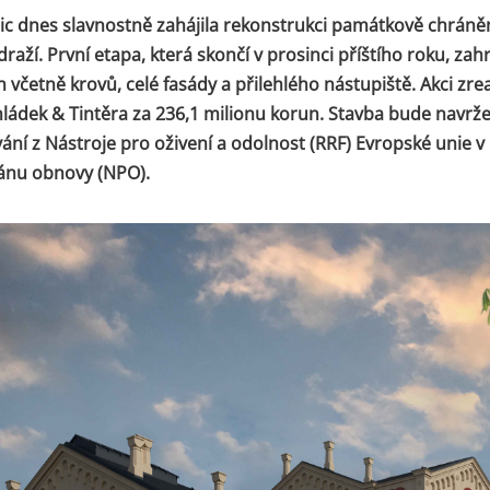
ic dnes slavnostně zahájila rekonstrukci památkově chrán
raží. První etapa, která skončí v prosinci příštího roku, za
včetně krovů, celé fasády a přilehlého nástupiště. Akci zrea
ládek & Tintěra za 236,1 milionu korun. Stavba bude navrž
ání z Nástroje pro oživení a odolnost (RRF) Evropské unie v
ánu obnovy (NPO).