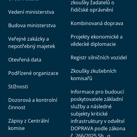
zkoušky žadatelů o
řidičské oprávnění
Vedení ministerstva
Kombinovaná doprava
Budova ministerstva
Projekty ekonomické a
Veřejné zakázky a
vědecké diplomacie
nepotřebný majetek
Registr silničních vozidel
Otevřená data
Zkoušky zkušebních
Podřízené organizace
komisařů
Stížnosti
Informace pro budoucí
poskytovatele základní
Dozorová a kontrolní
služby a následné
činnost
subjekty kritické
Zápisy z Centrální
infrastruktury v odvětví
komise
DOPRAVA podle zákona
č. 266/2025 Sb., o