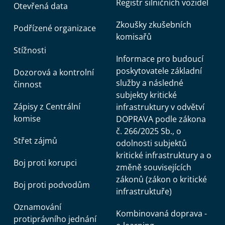
Registr silničních vozidel
Otevřená data
Zkoušky zkušebních
Podřízené organizace
komisařů
Stížnosti
Informace pro budoucí
poskytovatele základní
Dozorová a kontrolní
služby a následné
činnost
subjekty kritické
Zápisy z Centrální
infrastruktury v odvětví
komise
DOPRAVA podle zákona
č. 266/2025 Sb., o
Střet zájmů
odolnosti subjektů
kritické infrastruktury a o
Boj proti korupci
změně souvisejících
zákonů (zákon o kritické
Boj proti podvodům
infrastruktuře)
Oznamování
Kombinovaná doprava -
protiprávního jednání