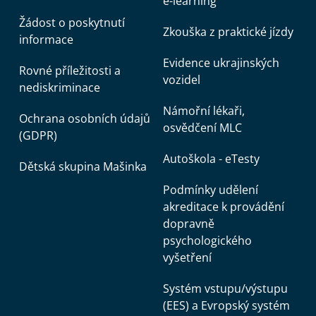
e-learning
Žádost o poskytnutí
Zkouška z praktické jízdy
informace
Evidence ukrajinských
Rovné příležitosti a
vozidel
nediskriminace
Námořní lékaři,
Ochrana osobních údajů
osvědčení MLC
(GDPR)
Autoškola - eTesty
Dětská skupina Mašinka
Podmínky udělení
akreditace k provádění
dopravně
psychologického
vyšetření
Systém vstupu/výstupu
(EES) a Evropský systém