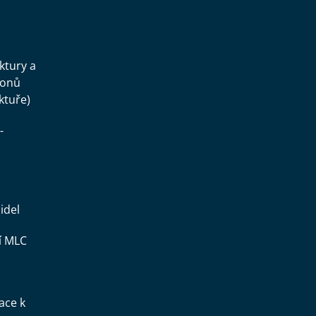
.
uktury a
konů
ktuře)
-
idel
í MLC
ace k