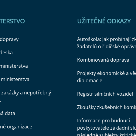
STERSTVO
UŽITEČNÉ ODKAZY
 dopravy
Autoškola: jak probíhají 
žadatelů o řidičské opráv
 deska
Kombinovaná doprava
ministerstva
Projekty ekonomické a v
ministerstva
diplomacie
 zakázky a nepotřebný
Registr silničních vozidel
k
Zkoušky zkušebních komi
ná data
Informace pro budoucí
né organizace
poskytovatele základní sl
následné subjekty kritické