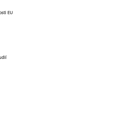
osti EU
udií