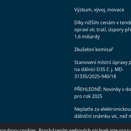
Výzkum, vývoj, inovace
Díky nižším cenám v tend
opraví víc tratí, úspory př
1,6 miliardy
Zkušební komisař
Stanovení místní úpravy 
na dálnici D35 č. j. MD-
31335/2025-940/18
PŘEHLEDNĚ: Novinky v d
pro rok 2025
Neplaťte za elektronickou
dálniční známku víc, než 
soubory cookies. Procházením webových stránek jste srozum