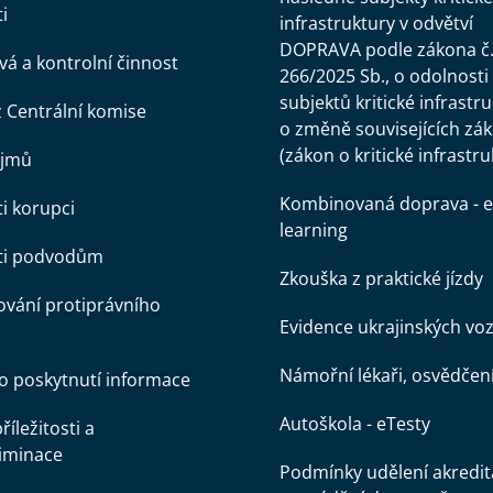
i
infrastruktury v odvětví
DOPRAVA podle zákona č
á a kontrolní činnost
266/2025 Sb., o odolnosti
subjektů kritické infrastr
z Centrální komise
o změně souvisejících zá
(zákon o kritické infrastru
ájmů
Kombinovaná doprava - e
ti korupci
learning
oti podvodům
Zkouška z praktické jízdy
vání protiprávního
Evidence ukrajinských voz
Námořní lékaři, osvědčen
o poskytnutí informace
Autoškola - eTesty
íležitosti a
iminace
Podmínky udělení akredit