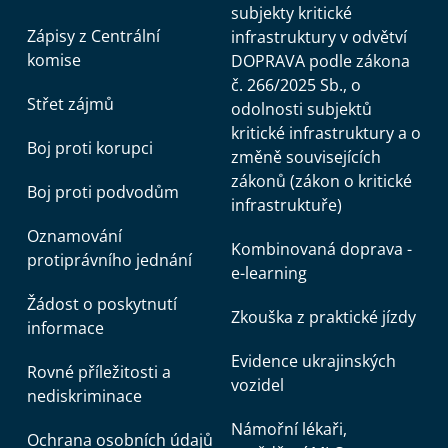
subjekty kritické
Zápisy z Centrální
infrastruktury v odvětví
komise
DOPRAVA podle zákona
č. 266/2025 Sb., o
Střet zájmů
odolnosti subjektů
kritické infrastruktury a o
Boj proti korupci
změně souvisejících
zákonů (zákon o kritické
Boj proti podvodům
infrastruktuře)
Oznamování
Kombinovaná doprava -
protiprávního jednání
e-learning
Žádost o poskytnutí
Zkouška z praktické jízdy
informace
Evidence ukrajinských
Rovné příležitosti a
vozidel
nediskriminace
Námořní lékaři,
Ochrana osobních údajů