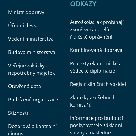
ODKAZY
Ministr dopravy
Autoškola: jak probíhají
Úřední deska
zkoušky žadatelů o
řidičské oprávnění
Vedení ministerstva
Kombinovaná doprava
Budova ministerstva
Projekty ekonomické a
Veřejné zakázky a
vědecké diplomacie
nepotřebný majetek
Registr silničních vozidel
Otevřená data
Zkoušky zkušebních
Podřízené organizace
komisařů
Stížnosti
Informace pro budoucí
poskytovatele základní
Dozorová a kontrolní
služby a následné
činnost