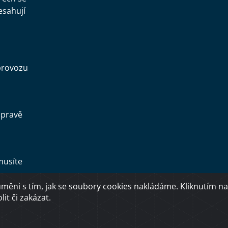
esahují
provozu
opravě
musíte
ěni s tím, jak se soubory cookies nakládáme. Kliknutím na
Copyright © 2026 Ministerstvo dopravy ČR
it či zakázat.
O přístupnosti