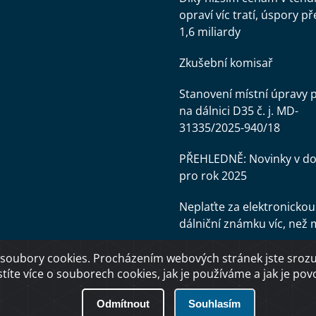
opraví víc tratí, úspory př
1,6 miliardy
Zkušební komisař
Stanovení místní úpravy 
na dálnici D35 č. j. MD-
31335/2025-940/18
PŘEHLEDNĚ: Novinky v d
pro rok 2025
Neplaťte za elektronickou
dálniční známku víc, než 
soubory cookies. Procházením webových stránek jste srozum
stíte více o souborech cookies, jak je používáme a jak je povol
Odmítnout
Souhlasím