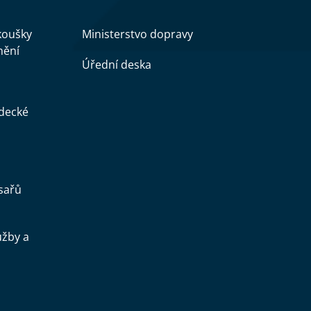
zkoušky
Ministerstvo dopravy
nění
Úřední deska
ědecké
sařů
užby a
.