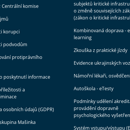
subjektů kritické infrastr
z Centrální komise
o změně souvisejících zá
(zákon o kritické infrastru
ájmů
Kombinovaná doprava - e
ti korupci
learning
oti podvodům
Zkouška z praktické jízdy
vání protiprávního
Evidence ukrajinských voz
Námořní lékaři, osvědčen
o poskytnutí informace
Autoškola - eTesty
íležitosti a
iminace
Podmínky udělení akredit
provádění dopravně
a osobních údajů (GDPR)
psychologického vyšetřen
skupina Mašinka
Systém vstupu/výstupu (E