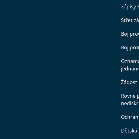
Zápisy 
Střet z
Boj pro
Boj pr
Oznamo
jednání
Žádost 
Rovné př
nediskr
Ochran
Dětská 