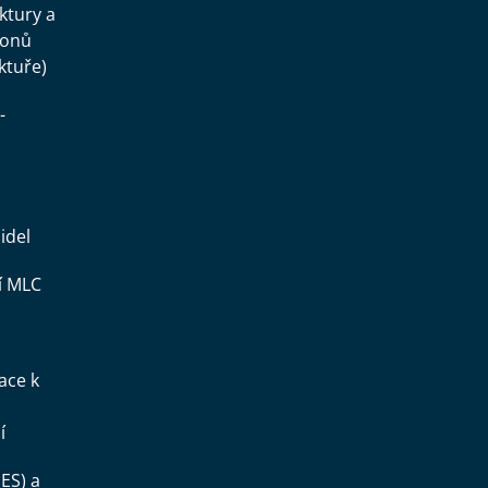
uktury a
konů
ktuře)
-
idel
í MLC
ace k
í
ES) a