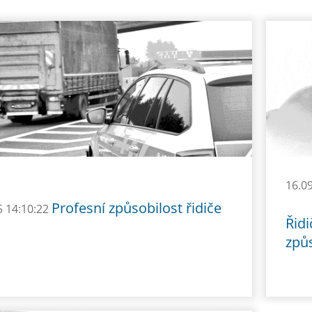
16.0
Profesní způsobilost řidiče
5 14:10:22
Řid
způs