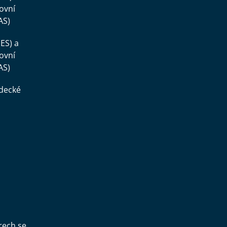
ovní
AS)
ES) a
ovní
AS)
ědecké
,
rech se