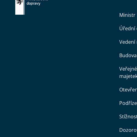
Ministr
Úřední
Vedení 
Budova 
Veřejné
majete
Otevře
Podříze
Stížnost
Dozorov