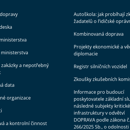
 dopravy
Autoškola: jak probíhají 
žadatelů o řidičské opráv
 deska
Kombinovaná doprava
ministerstva
Projekty ekonomické a v
ministerstva
diplomacie
 zakázky a nepotřebný
Registr silničních vozidel
k
Zkoušky zkušebních komi
ná data
Informace pro budoucí
né organizace
poskytovatele základní sl
následné subjekty kritické
i
infrastruktury v odvětví
DOPRAVA podle zákona č
á a kontrolní činnost
266/2025 Sb., o odolnosti