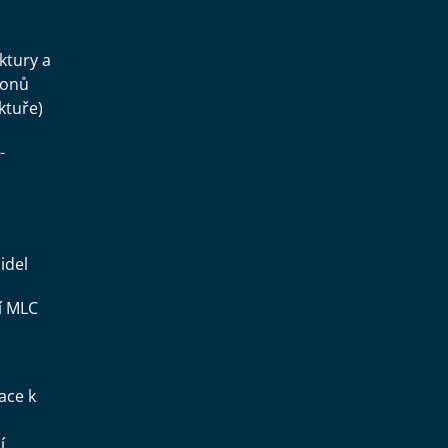
.
uktury a
konů
ktuře)
-
idel
í MLC
ace k
í