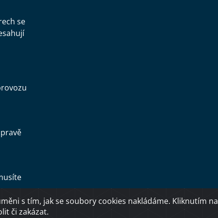
rech se
esahují
provozu
opravě
musíte
ěni s tím, jak se soubory cookies nakládáme. Kliknutím na
Copyright © 2026 Ministerstvo dopravy ČR
it či zakázat.
O přístupnosti