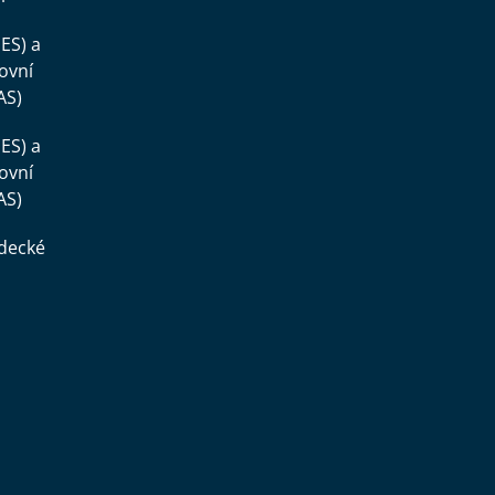
ES) a
ovní
AS)
ES) a
ovní
AS)
ědecké
,