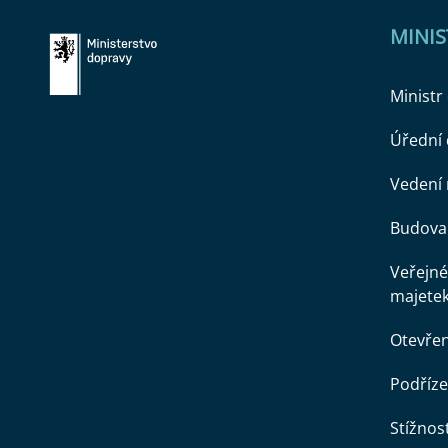
MINI
Ministr
Úřední
Vedení 
Budova 
Veřejné
majete
Otevře
Podříze
Stížnost