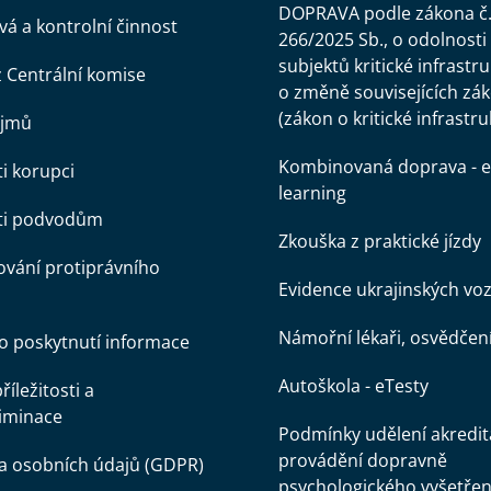
DOPRAVA podle zákona č
á a kontrolní činnost
266/2025 Sb., o odolnosti
subjektů kritické infrastr
z Centrální komise
o změně souvisejících zá
(zákon o kritické infrastru
ájmů
Kombinovaná doprava - e
ti korupci
learning
oti podvodům
Zkouška z praktické jízdy
vání protiprávního
Evidence ukrajinských voz
Námořní lékaři, osvědčen
o poskytnutí informace
Autoškola - eTesty
íležitosti a
iminace
Podmínky udělení akredit
provádění dopravně
a osobních údajů (GDPR)
psychologického vyšetřen