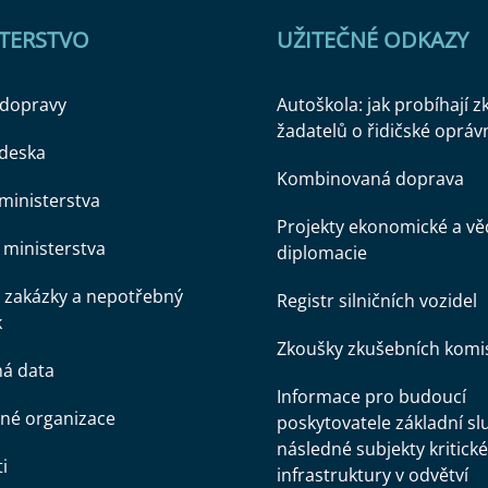
STERSTVO
UŽITEČNÉ ODKAZY
 dopravy
Autoškola: jak probíhají 
žadatelů o řidičské opráv
 deska
Kombinovaná doprava
ministerstva
Projekty ekonomické a v
ministerstva
diplomacie
 zakázky a nepotřebný
Registr silničních vozidel
k
Zkoušky zkušebních komi
ná data
Informace pro budoucí
né organizace
poskytovatele základní sl
následné subjekty kritické
i
infrastruktury v odvětví