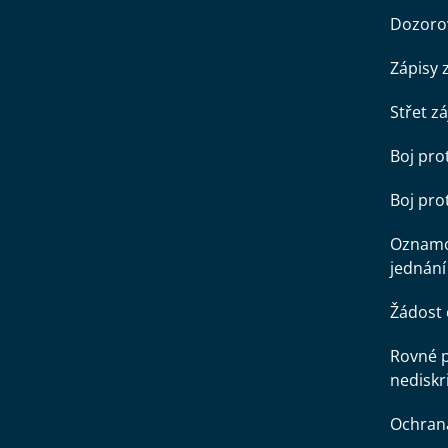
Dozorov
Zápisy 
Střet z
Boj pro
Boj pr
Oznamo
jednání
Žádost 
Rovné př
nediskr
Ochran