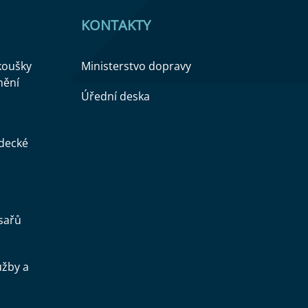
KONTAKTY
zkoušky
Ministerstvo dopravy
nění
Úřední deska
ědecké
sařů
užby a