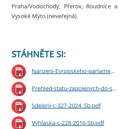
Praha/Vodochody, Přerov, Roudnice a
Vysoké Mýto (neveřejná).
STÁHNĚTE SI:
Narizeni-Evropskeho-parlamentu-a-Rady-(EU)-2016-399.pdf
Prehled-statu-zapojenych-do-schengenske-spoluprace.pdf
Sdeleni-c-327-2024_Sb.pdf
Vyhlaska-c-228-2016-Sb.pdf