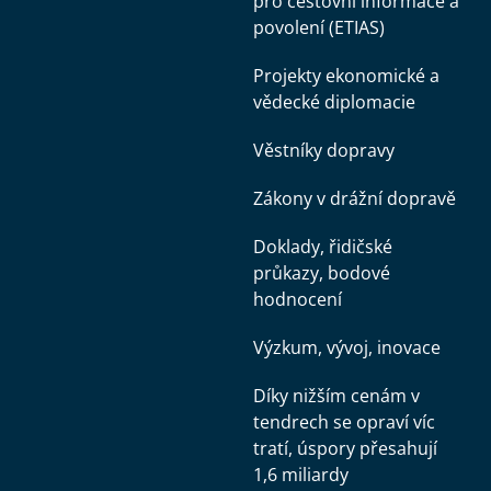
pro cestovní informace a
povolení (ETIAS)
Projekty ekonomické a
vědecké diplomacie
Věstníky dopravy
Zákony v drážní dopravě
Doklady, řidičské
průkazy, bodové
hodnocení
Výzkum, vývoj, inovace
Díky nižším cenám v
tendrech se opraví víc
tratí, úspory přesahují
1,6 miliardy