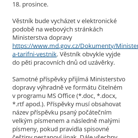
18. prosince.
Věstník bude vycházet v elektronické
podobě na webových stránkách
Ministerstva dopravy
https://www.md.gov.cz/Dokumenty/Minister
a-tarifni-vestnik
. Věstník obvykle vyjde
do pěti pracovních dnů od uzávěrky.
Samotné příspěvky přijímá Ministerstvo
dopravy výhradně ve formátu čitelném
v programu MS Office (*.doc, *.docx,
*.rtf apod.). Příspěvky musí obsahovat
název příspěvku psaný počátečním
velkým písmenem a následně malými
písmeny, pokud pravidla spisovné
češtiny nestanoví jinak. Dále všechny