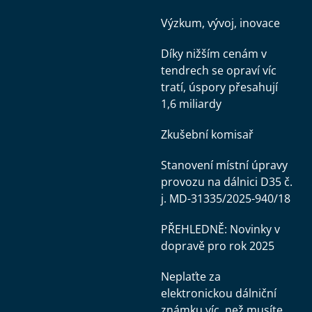
Výzkum, vývoj, inovace
Díky nižším cenám v
tendrech se opraví víc
tratí, úspory přesahují
1,6 miliardy
Zkušební komisař
Stanovení místní úpravy
provozu na dálnici D35 č.
j. MD-31335/2025-940/18
PŘEHLEDNĚ: Novinky v
dopravě pro rok 2025
Neplaťte za
elektronickou dálniční
známku víc, než musíte