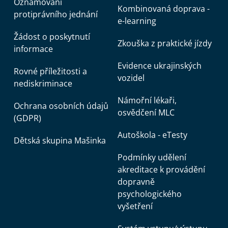
Oznamování
Kombinovaná doprava -
protiprávního jednání
e-learning
Žádost o poskytnutí
Zkouška z praktické jízdy
informace
Evidence ukrajinských
Rovné příležitosti a
vozidel
nediskriminace
Námořní lékaři,
Ochrana osobních údajů
osvědčení MLC
(GDPR)
Autoškola - eTesty
Dětská skupina Mašinka
Podmínky udělení
akreditace k provádění
dopravně
psychologického
vyšetření