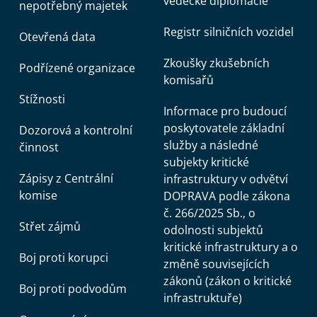
vědecké diplomacie
nepotřebný majetek
Registr silničních vozidel
Otevřená data
Zkoušky zkušebních
Podřízené organizace
komisařů
Stížnosti
Informace pro budoucí
poskytovatele základní
Dozorová a kontrolní
služby a následné
činnost
subjekty kritické
Zápisy z Centrální
infrastruktury v odvětví
komise
DOPRAVA podle zákona
č. 266/2025 Sb., o
Střet zájmů
odolnosti subjektů
kritické infrastruktury a o
Boj proti korupci
změně souvisejících
zákonů (zákon o kritické
Boj proti podvodům
infrastruktuře)