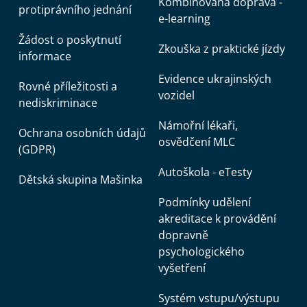
Kombinovaná doprava -
protiprávního jednání
e-learning
Žádost o poskytnutí
Zkouška z praktické jízdy
informace
Evidence ukrajinských
Rovné příležitosti a
vozidel
nediskriminace
Námořní lékaři,
Ochrana osobních údajů
osvědčení MLC
(GDPR)
Autoškola - eTesty
Dětská skupina Mašinka
Podmínky udělení
akreditace k provádění
dopravně
psychologického
vyšetření
Systém vstupu/výstupu