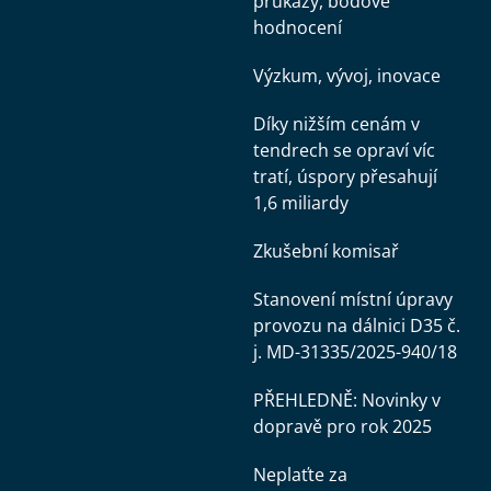
průkazy, bodové
hodnocení
Výzkum, vývoj, inovace
Díky nižším cenám v
tendrech se opraví víc
tratí, úspory přesahují
1,6 miliardy
Zkušební komisař
Stanovení místní úpravy
provozu na dálnici D35 č.
j. MD-31335/2025-940/18
PŘEHLEDNĚ: Novinky v
dopravě pro rok 2025
Neplaťte za