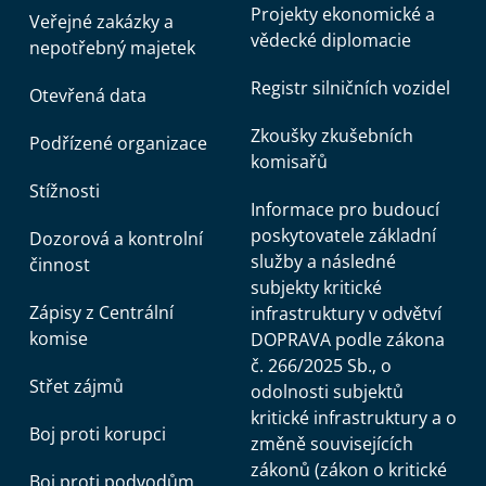
Projekty ekonomické a
Veřejné zakázky a
vědecké diplomacie
nepotřebný majetek
Registr silničních vozidel
Otevřená data
Zkoušky zkušebních
Podřízené organizace
komisařů
Stížnosti
Informace pro budoucí
poskytovatele základní
Dozorová a kontrolní
služby a následné
činnost
subjekty kritické
Zápisy z Centrální
infrastruktury v odvětví
komise
DOPRAVA podle zákona
č. 266/2025 Sb., o
Střet zájmů
odolnosti subjektů
kritické infrastruktury a o
Boj proti korupci
změně souvisejících
zákonů (zákon o kritické
Boj proti podvodům