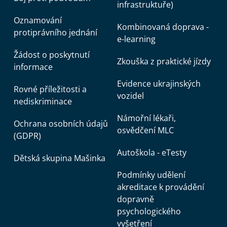
infrastruktuře)
Oznamování
Kombinovaná doprava -
protiprávního jednání
e-learning
Žádost o poskytnutí
Zkouška z praktické jízdy
informace
Evidence ukrajinských
Rovné příležitosti a
vozidel
nediskriminace
Námořní lékaři,
Ochrana osobních údajů
osvědčení MLC
(GDPR)
Autoškola - eTesty
Dětská skupina Mašinka
Podmínky udělení
akreditace k provádění
dopravně
psychologického
vyšetření