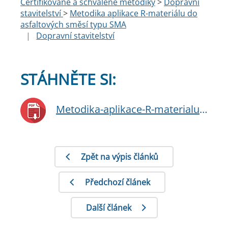
Certifikované a schválené metodiky
>
Dopravní
stavitelství
>
Metodika aplikace R-materiálu do
asfaltových směsí typu SMA
|
Dopravní stavitelství
STÁHNĚTE SI:
Metodika-aplikace-R-materialu-do-asfaltovych-smesi-typu-SMA.pdf
Zpět na výpis článků
Předchozí článek
Další článek