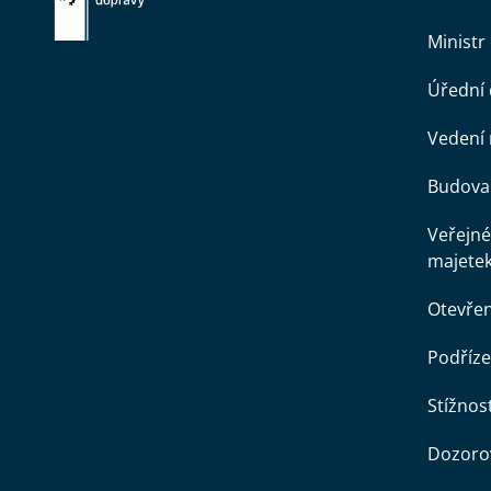
Ministr
Úřední
Vedení 
Budova 
Veřejné
majete
Otevře
Podříze
Stížnost
Dozorov