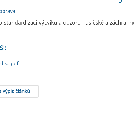
doprava
 standardizaci výcviku a dozoru hasičské a záchranné 
SI:
dika.pdf
a výpis článků