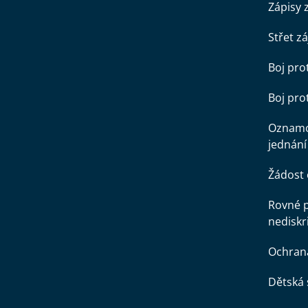
Zápisy 
Střet z
Boj pro
Boj pr
Oznamo
jednání
Žádost 
Rovné př
nediskr
Ochran
Dětská 