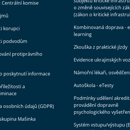
subjektů kritické infrastr
z Centrální komise
o změně souvisejících zá
(zákon o kritické infrastru
ájmů
Kombinovaná doprava - e
ti korupci
learning
oti podvodům
Zkouška z praktické jízdy
vání protiprávního
Evidence ukrajinských voz
Námořní lékaři, osvědčen
o poskytnutí informace
Autoškola - eTesty
íležitosti a
iminace
Podmínky udělení akredit
provádění dopravně
a osobních údajů (GDPR)
psychologického vyšetřen
skupina Mašinka
Systém vstupu/výstupu (E