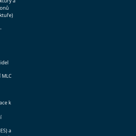
uktury a
konů
ktuře)
-
idel
í MLC
ace k
í
ES) a