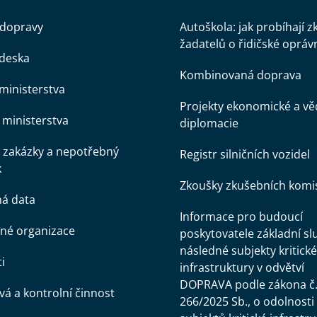
 dopravy
Autoškola: jak probíhají 
žadatelů o řidičské opráv
 deska
Kombinovaná doprava
ministerstva
Projekty ekonomické a v
ministerstva
diplomacie
 zakázky a nepotřebný
Registr silničních vozidel
k
Zkoušky zkušebních komi
ná data
Informace pro budoucí
né organizace
poskytovatele základní sl
následné subjekty kritické
i
infrastruktury v odvětví
DOPRAVA podle zákona č
á a kontrolní činnost
266/2025 Sb., o odolnosti