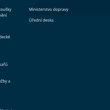
zkoušky
Ministerstvo dopravy
nění
Úřední deska
ědecké
sařů
užby a
.