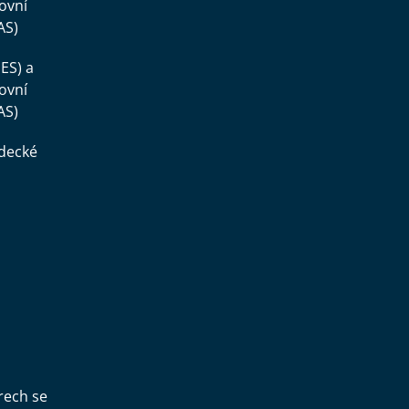
ovní
AS)
ES) a
ovní
AS)
ědecké
,
rech se