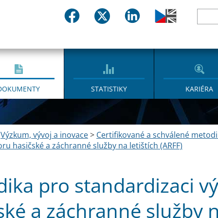
DOKUMENTY
STATISTIKY
KARIÉRA
>
Výzkum, vývoj a inovace
>
Certifikované a schválené metodi
oru hasičské a záchranné služby na letištích (ARFF)
ika pro standardizaci v
ské a záchranné služby na