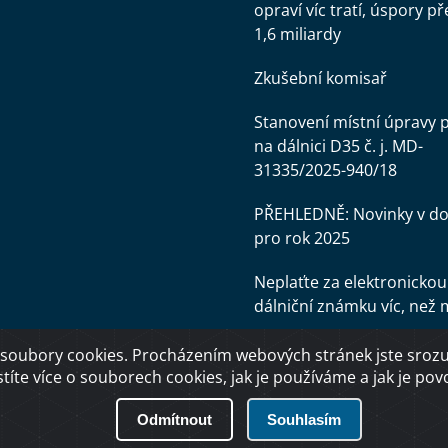
opraví víc tratí, úspory př
1,6 miliardy
Zkušební komisař
Stanovení místní úpravy 
na dálnici D35 č. j. MD-
31335/2025-940/18
PŘEHLEDNĚ: Novinky v d
pro rok 2025
Neplaťte za elektronickou
dálniční známku víc, než 
soubory cookies. Procházením webových stránek jste srozum
stíte více o souborech cookies, jak je používáme a jak je povol
Odmítnout
Souhlasím