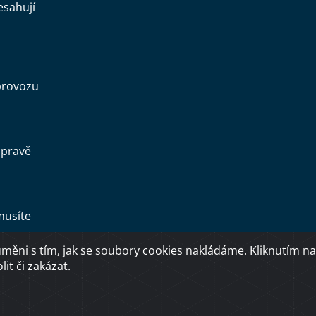
esahují
provozu
opravě
musíte
ěni s tím, jak se soubory cookies nakládáme. Kliknutím na
Copyright © 2026 Ministerstvo dopravy ČR
it či zakázat.
O přístupnosti