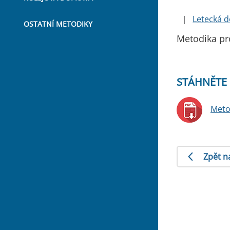
|
Letecká 
OSTATNÍ METODIKY
Metodika pro
STÁHNĚTE 
Meto
Zpět n