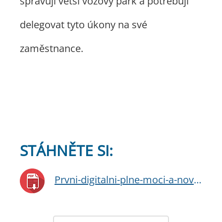
spravují větší vozový park a potřebují
delegovat tyto úkony na své
zaměstnance.
STÁHNĚTE SI:
Prvni-digitalni-plne-moci-a-nova-ePodani_Portal-dopravy_2025-(1).pdf