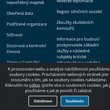
vědecké diplomacie
nepotřebný majetek
Registr silničních vozidel
Otevřená data
Zkoušky zkušebních
Podřízené organizace
komisařů
Stížnosti
Informace pro budoucí
poskytovatele základní
Dozorová a kontrolní
služby a následné
činnost
subjekty kritické
Zápisy z Centrální
infrastruktury v odvětví
komise
DOPRAVA podle zákona
K provozování webu a analýze návštěvnosti používáme
soubory cookies. Procházením webových stránek jste
č. 266/2025 Sb., o
Střet zájmů
srozuměni s tím, jak se soubory cookies nakládáme.
odolnosti subjektů
Kliknutím na
odkaz
zjistíte více o souborech cookies, jak 
kritické infrastruktury a o
Boj proti korupci
používáme a jak je povolit či zakázat.
změně souvisejících
zákonů (zákon o kritické
Boj proti podvodům
Odmítnout
Souhlasím
infrastruktuře)