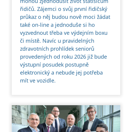
mohou zjednodušit život statisícům
řidičů. Zájemci o svůj první řidičský
průkaz o něj budou nově moci žádat
také on-line a jednoduše si ho
vyzvednout třeba ve výdejním boxu
či místě. Navíc u pravidelných
zdravotních prohlídek seniorů
provedených od roku 2026 již bude
výstupní posudek postupně
elektronický a nebude jej potřeba
mít ve vozidle.